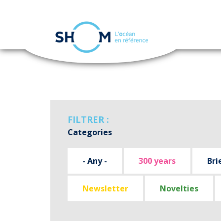
Cookies management panel
Skip
to
main
content
FILTRER :
Categories
- Any -
300 years
Bri
Newsletter
Novelties