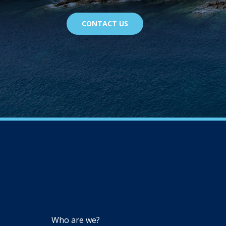
CONTACT US
NAVIGATION
Who are we?