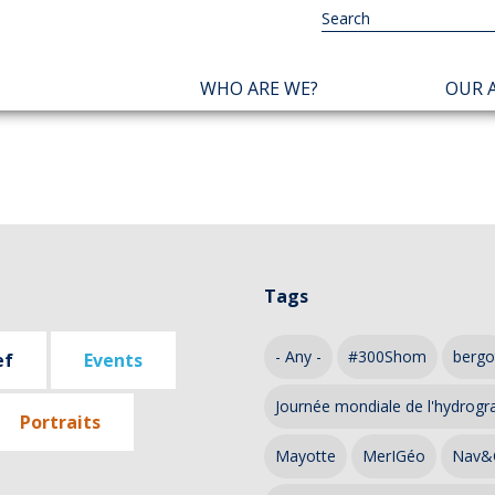
NAVIGATION
WHO ARE WE?
OUR A
PRINCIPALE
Tags
- Any -
#300Shom
bergo
ef
Events
Journée mondiale de l'hydrogr
Portraits
Mayotte
MerIGéo
Nav&