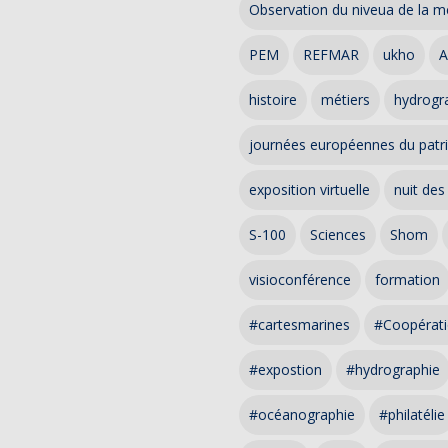
Observation du niveua de la m
PEM
REFMAR
ukho
A
histoire
métiers
hydrogra
journées européennes du patr
exposition virtuelle
nuit des
S-100
Sciences
Shom
visioconférence
formation
#cartesmarines
#Coopérati
#expostion
#hydrographie
#océanographie
#philatélie