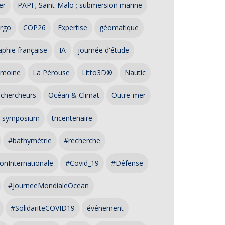
er
PAPI ; Saint-Malo ; submersion marine
rgo
COP26
Expertise
géomatique
phie française
IA
journée d'étude
imoine
La Pérouse
Litto3D®
Nautic
 chercheurs
Océan & Climat
Outre-mer
symposium
tricentenaire
#bathymétrie
#recherche
onInternationale
#Covid_19
#Défense
#JourneeMondialeOcean
#SolidariteCOVID19
événement