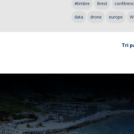
#timbre
Brest
conféren
data
drone
europe
W
Tri p