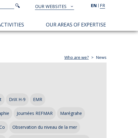
Search
EN
FR
Search
OUR WEBSITES
TOUS
NOS
CTIVITIES
OUR AREAS OF EXPERTISE
SITES
Who are we?
News
t
DriX H-9
EMR
aphie
Journées REFMAR
Marégrahe
Co
Observation du niveau de la mer