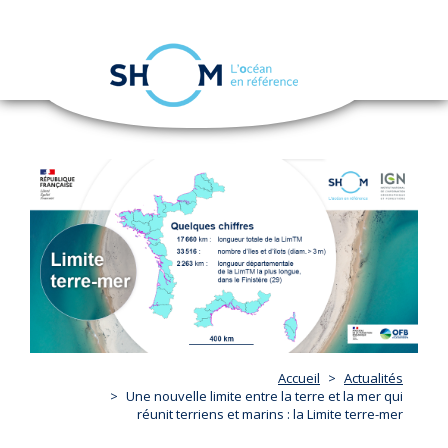
Cookies management panel
Toggle
navigation
Skip
to
main
content
Accueil
Actualités
Une nouvelle limite entre la terre et la mer qui
réunit terriens et marins : la Limite terre-mer