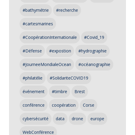
#bathymétrie
#recherche
#cartesmarines
#CoopérationInternationale
#Covid_19
#Défense
#expostion
#hydrographie
#JourneeMondialeOcean
#océanographie
#philatélie
#SolidariteCOVID19
événement
#timbre
Brest
conférence
coopération
Corse
cybersécurité
data
drone
europe
WebConférence