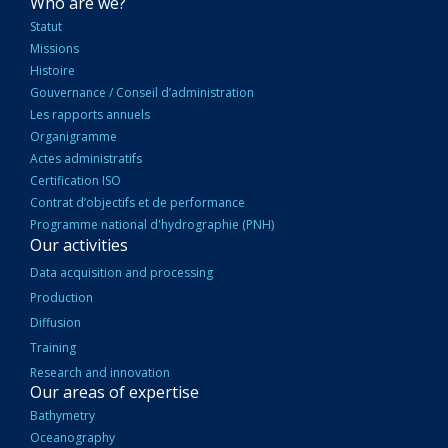
NAVIGATION
Who are we?
PRINCIPALE
Statut
Missions
Histoire
Gouvernance / Conseil d’administration
Les rapports annuels
Organigramme
Actes administratifs
Certification ISO
Contrat d’objectifs et de performance
Programme national d'hydrographie (PNH)
Our activities
Data acquisition and processing
Production
Diffusion
Training
Research and innovation
Our areas of expertise
Bathymetry
Oceanography