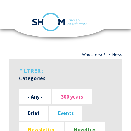
Cookies management panel
Toggle
navigation
Skip
to
main
content
Who are we?
News
FILTRER :
Categories
- Any -
300 years
Brief
Events
Newsletter
Novelties