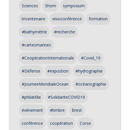
Sciences
Shom
symposium
tricentenaire
visioconférence
formation
#bathymétrie
#recherche
#cartesmarines
#CoopérationInternationale
#Covid_19
#Défense
#expostion
#hydrographie
#JourneeMondialeOcean
#océanographie
#philatélie
#SolidariteCOVID19
événement
#timbre
Brest
conférence
coopération
Corse