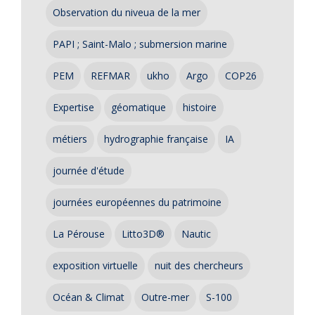
Observation du niveua de la mer
PAPI ; Saint-Malo ; submersion marine
PEM
REFMAR
ukho
Argo
COP26
Expertise
géomatique
histoire
métiers
hydrographie française
IA
journée d'étude
journées européennes du patrimoine
La Pérouse
Litto3D®
Nautic
exposition virtuelle
nuit des chercheurs
Océan & Climat
Outre-mer
S-100