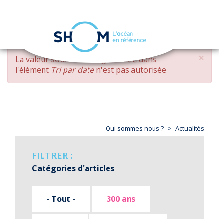
Panneau de gestion des cookies
Toggle
navigation
Aller
×
MESSAGE
La valeur soumise
changed DESC
dans
au
D'ERREUR
l'élément
Tri par date
n'est pas autorisée
contenu
principal
Qui sommes nous ?
Actualités
FILTRER :
Catégories d'articles
- Tout -
300 ans