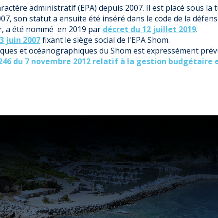
actère administratif (EPA) depuis 2007. Il est placé sous la 
7, son statut a ensuite été inséré dans le code de la défens
er, a été nommé en 2019 par
décret du 12 juillet 2019
.
3 juin 2007
fixant le siège social de l'EPA Shom.
ques et océanographiques du Shom est expressément prévu
246 du 7 novembre 2012 relatif à la gestion budgétaire