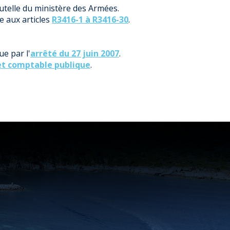
tutelle du ministère des Armées.
e aux articles
R3416-1 à R3416-30
.
e par l'
arrêté du 27 juin 2007
.
 et comptable publique
.