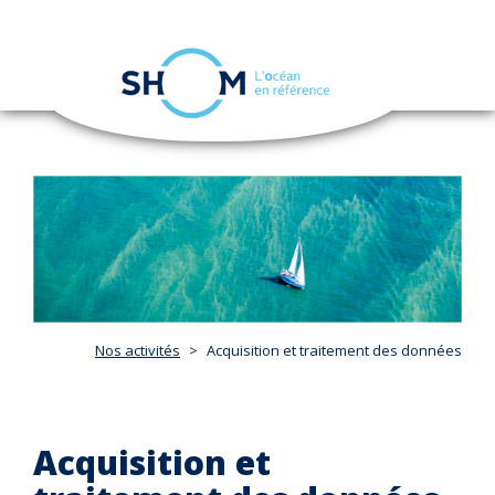
Panneau de gestion des cookies
Toggle
navigation
Aller
au
contenu
principal
Nos activités
Acquisition et traitement des données
Acquisition et