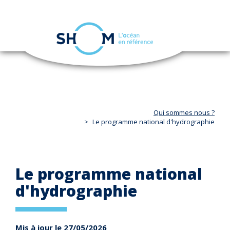
Panneau de gestion des cookies
Toggle
navigation
Aller
au
contenu
principal
Qui sommes nous ?
Le programme national d'hydrographie
Le programme national
d'hydrographie
Mis à jour le 27/05/2026