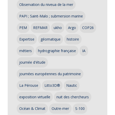
Observation du niveua de la mer
PAPI ; Saint-Malo ; submersion marine
PEM
REFMAR
ukho
Argo
COP26
Expertise
géomatique
histoire
métiers
hydrographie française
IA
journée d'étude
journées européennes du patrimoine
La Pérouse
Litto3D®
Nautic
exposition virtuelle
nuit des chercheurs
Océan & Climat
Outre-mer
S-100