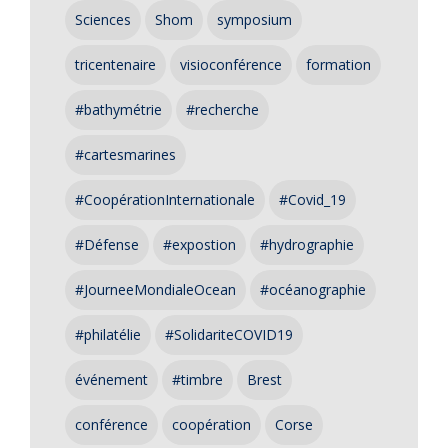
Sciences
Shom
symposium
tricentenaire
visioconférence
formation
#bathymétrie
#recherche
#cartesmarines
#CoopérationInternationale
#Covid_19
#Défense
#expostion
#hydrographie
#JourneeMondialeOcean
#océanographie
#philatélie
#SolidariteCOVID19
événement
#timbre
Brest
conférence
coopération
Corse