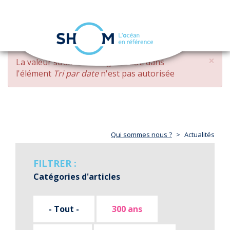
Panneau de gestion des cookies
Toggle
navigation
Aller
×
MESSAGE
La valeur soumise
changed DESC
dans
au
D'ERREUR
l'élément
Tri par date
n'est pas autorisée
contenu
principal
Qui sommes nous ?
Actualités
FILTRER :
Catégories d'articles
- Tout -
300 ans