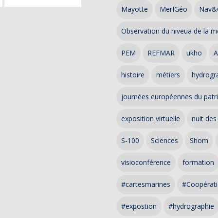
Mayotte
MerIGéo
Nav&
Observation du niveua de la m
PEM
REFMAR
ukho
A
histoire
métiers
hydrogra
journées européennes du patr
exposition virtuelle
nuit des
S-100
Sciences
Shom
visioconférence
formation
#cartesmarines
#Coopérati
#expostion
#hydrographie