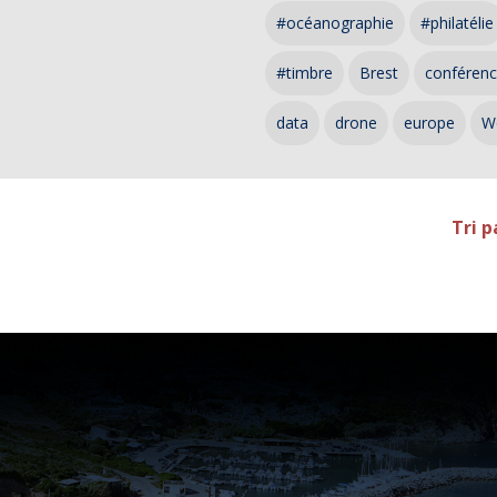
#océanographie
#philatélie
#timbre
Brest
conféren
data
drone
europe
W
Tri p