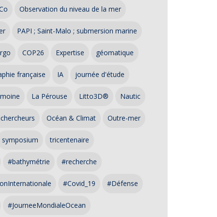
Co
Observation du niveau de la mer
er
PAPI ; Saint-Malo ; submersion marine
rgo
COP26
Expertise
géomatique
phie française
IA
journée d'étude
imoine
La Pérouse
Litto3D®
Nautic
 chercheurs
Océan & Climat
Outre-mer
symposium
tricentenaire
#bathymétrie
#recherche
onInternationale
#Covid_19
#Défense
#JourneeMondialeOcean