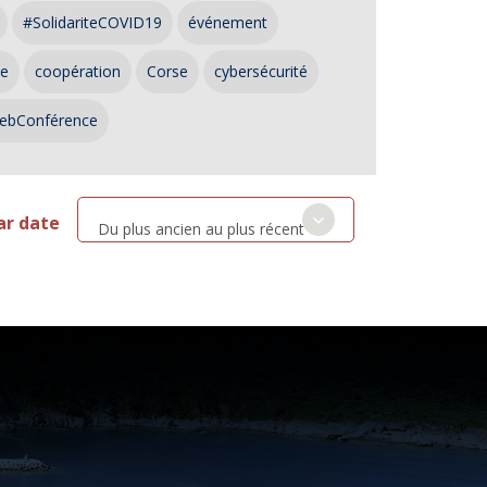
#SolidariteCOVID19
événement
ce
coopération
Corse
cybersécurité
ebConférence
ar date
Du plus ancien au plus récent