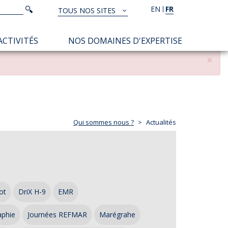
Rechercher
EN
FR
Rechercher
TOUS NOS SITES
TOUS
NOS
ACTIVITÉS
NOS DOMAINES D'EXPERTISE
SITES
×
Qui sommes nous ?
Actualités
ot
DriX H-9
EMR
aphie
Journées REFMAR
Marégrahe