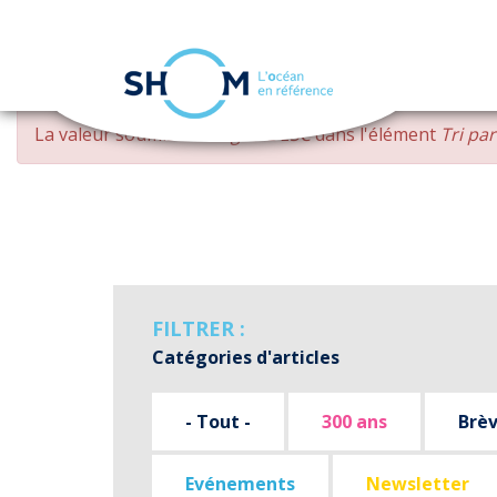
Panneau de gestion des cookies
Aller
MESSAGE
La valeur soumise
changed DESC
dans l'élément
Tri pa
au
D'ERREUR
contenu
principal
FILTRER :
Catégories d'articles
- Tout -
300 ans
Brè
Evénements
Newsletter