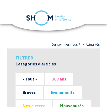
Panneau de gestion des cookies
Toggle
navigation
Aller
au
contenu
principal
Qui sommes nous ?
Actualités
FILTRER :
Catégories d'articles
- Tout -
300 ans
Brèves
Evénements
Newsletter
Nouveautés