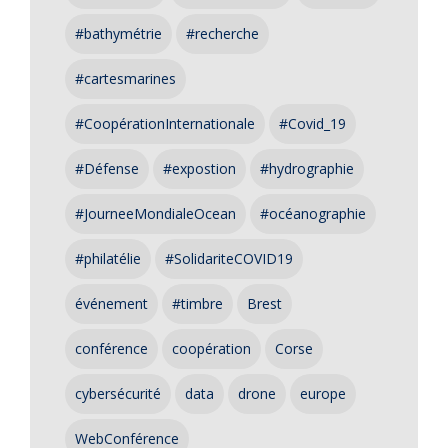
#bathymétrie
#recherche
#cartesmarines
#CoopérationInternationale
#Covid_19
#Défense
#expostion
#hydrographie
#JourneeMondialeOcean
#océanographie
#philatélie
#SolidariteCOVID19
événement
#timbre
Brest
conférence
coopération
Corse
cybersécurité
data
drone
europe
WebConférence