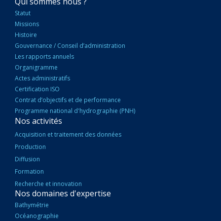
NAVIGATION
Qui sommes nous ?
PRINCIPALE
Statut
Missions
Histoire
Gouvernance / Conseil d’administration
Les rapports annuels
Organigramme
Actes administratifs
Certification ISO
Contrat d’objectifs et de performance
Programme national d'hydrographie (PNH)
Nos activités
Acquisition et traitement des données
Production
Diffusion
Formation
Recherche et innovation
Nos domaines d'expertise
Bathymétrie
Océanographie