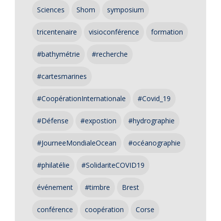
Sciences
Shom
symposium
tricentenaire
visioconférence
formation
#bathymétrie
#recherche
#cartesmarines
#CoopérationInternationale
#Covid_19
#Défense
#expostion
#hydrographie
#JourneeMondialeOcean
#océanographie
#philatélie
#SolidariteCOVID19
événement
#timbre
Brest
conférence
coopération
Corse