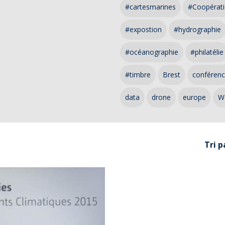
#cartesmarines
#Coopérati
#expostion
#hydrographie
#océanographie
#philatélie
#timbre
Brest
conféren
data
drone
europe
W
Tri p