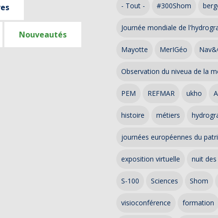
- Tout -
#300Shom
berg
ves
Journée mondiale de l'hydrogr
Nouveautés
Mayotte
MerIGéo
Nav&
Observation du niveua de la m
PEM
REFMAR
ukho
A
histoire
métiers
hydrogra
journées européennes du patr
exposition virtuelle
nuit des
S-100
Sciences
Shom
visioconférence
formation