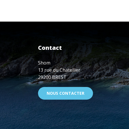
OCÉAN
&
CLIMAT,
5
ANS
APRÈS
L'ACCORD
DE
Contact
PARIS
Shom
13 rue du Chatellier
29200 BREST
NOUS CONTACTER