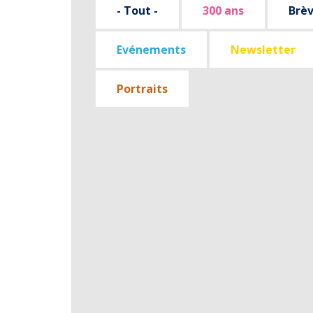
- Tout -
300 ans
Brè
Evénements
Newsletter
Portraits