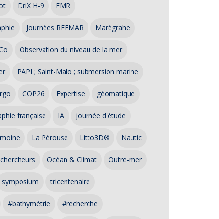
ot
DriX H-9
EMR
aphie
Journées REFMAR
Marégrahe
Co
Observation du niveau de la mer
er
PAPI ; Saint-Malo ; submersion marine
rgo
COP26
Expertise
géomatique
phie française
IA
journée d'étude
imoine
La Pérouse
Litto3D®
Nautic
 chercheurs
Océan & Climat
Outre-mer
symposium
tricentenaire
#bathymétrie
#recherche