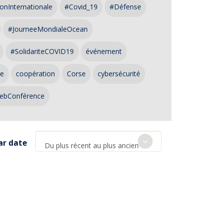
onInternationale
#Covid_19
#Défense
#JourneeMondialeOcean
#SolidariteCOVID19
événement
ce
coopération
Corse
cybersécurité
ebConférence
ar date
Du plus récent au plus ancien