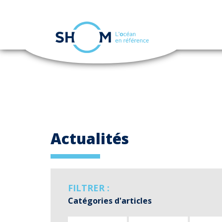
Panneau de gestion des cookies
Aller
au
contenu
principal
Actualités
FILTRER :
Catégories d'articles