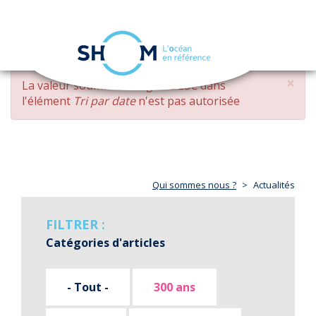
Panneau de gestion des cookies
Toggle
navigation
Aller
×
MESSAGE
La valeur soumise
changed DESC
dans
au
D'ERREUR
l'élément
Tri par date
n'est pas autorisée
contenu
principal
Qui sommes nous ?
Actualités
FILTRER :
Catégories d'articles
- Tout -
300 ans