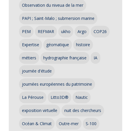
Observation du niveua de la mer
PAPI ; Saint-Malo ; submersion marine
PEM
REFMAR
ukho
Argo
COP26
Expertise
géomatique
histoire
métiers
hydrographie française
IA
journée d'étude
journées européennes du patrimoine
La Pérouse
Litto3D®
Nautic
exposition virtuelle
nuit des chercheurs
Océan & Climat
Outre-mer
S-100