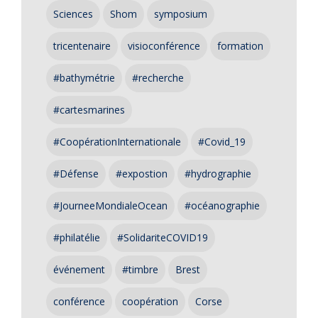
Sciences
Shom
symposium
tricentenaire
visioconférence
formation
#bathymétrie
#recherche
#cartesmarines
#CoopérationInternationale
#Covid_19
#Défense
#expostion
#hydrographie
#JourneeMondialeOcean
#océanographie
#philatélie
#SolidariteCOVID19
événement
#timbre
Brest
conférence
coopération
Corse