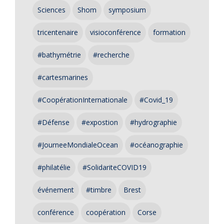
Sciences
Shom
symposium
tricentenaire
visioconférence
formation
#bathymétrie
#recherche
#cartesmarines
#CoopérationInternationale
#Covid_19
#Défense
#expostion
#hydrographie
#JourneeMondialeOcean
#océanographie
#philatélie
#SolidariteCOVID19
événement
#timbre
Brest
conférence
coopération
Corse