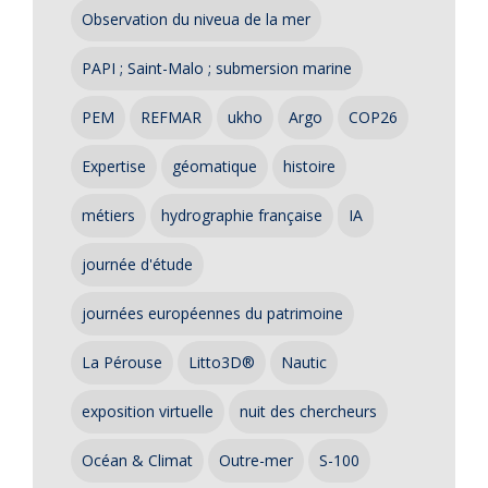
Observation du niveua de la mer
PAPI ; Saint-Malo ; submersion marine
PEM
REFMAR
ukho
Argo
COP26
Expertise
géomatique
histoire
métiers
hydrographie française
IA
journée d'étude
journées européennes du patrimoine
La Pérouse
Litto3D®
Nautic
exposition virtuelle
nuit des chercheurs
Océan & Climat
Outre-mer
S-100