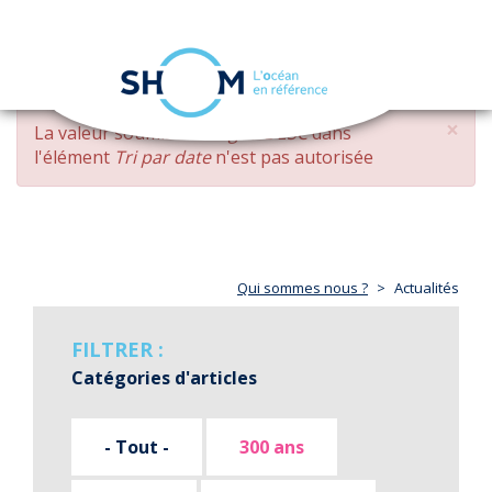
Panneau de gestion des cookies
Toggle
navigation
Aller
×
MESSAGE
La valeur soumise
changed DESC
dans
au
D'ERREUR
l'élément
Tri par date
n'est pas autorisée
contenu
principal
Qui sommes nous ?
Actualités
FILTRER :
Catégories d'articles
- Tout -
300 ans