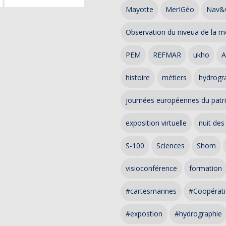
Mayotte
MerIGéo
Nav&
Observation du niveua de la m
PEM
REFMAR
ukho
A
histoire
métiers
hydrogra
journées européennes du patr
exposition virtuelle
nuit des
S-100
Sciences
Shom
visioconférence
formation
#cartesmarines
#Coopérati
#expostion
#hydrographie