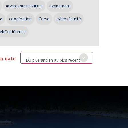
#SolidariteCOVID19
événement
ce
coopération
Corse
cybersécurité
ebConférence
ar date
Du plus ancien au plus récent