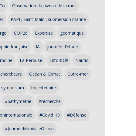
Co
Observation du niveau de la mer
er
PAPI ; Saint-Malo ; submersion marine
rgo
COP26
Expertise
géomatique
phie française
IA
journée d'étude
imoine
La Pérouse
Litto3D®
Nautic
 chercheurs
Océan & Climat
Outre-mer
symposium
tricentenaire
#bathymétrie
#recherche
onInternationale
#Covid_19
#Défense
#JourneeMondialeOcean