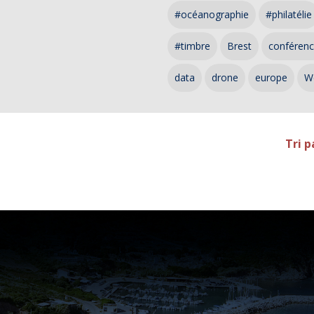
#océanographie
#philatélie
#timbre
Brest
conféren
data
drone
europe
W
Tri p