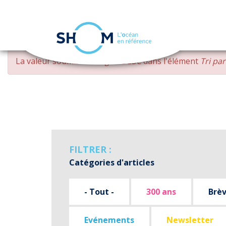
Panneau de gestion des cookies
Aller
MESSAGE
La valeur soumise
changed DESC
dans l'élément
Tri pa
au
D'ERREUR
contenu
principal
FILTRER :
Catégories d'articles
- Tout -
300 ans
Brè
Evénements
Newsletter