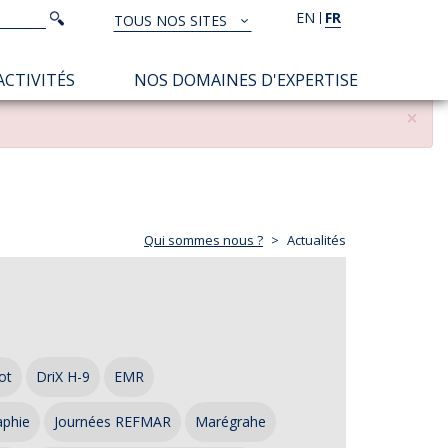
Rechercher
EN
FR
Rechercher
TOUS NOS SITES
TOUS
NOS
ACTIVITÉS
NOS DOMAINES D'EXPERTISE
SITES
×
Qui sommes nous ?
Actualités
ot
DriX H-9
EMR
aphie
Journées REFMAR
Marégrahe