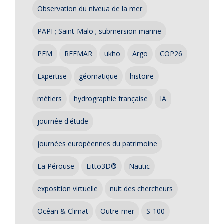
Observation du niveua de la mer
PAPI ; Saint-Malo ; submersion marine
PEM
REFMAR
ukho
Argo
COP26
Expertise
géomatique
histoire
métiers
hydrographie française
IA
journée d'étude
journées européennes du patrimoine
La Pérouse
Litto3D®
Nautic
exposition virtuelle
nuit des chercheurs
Océan & Climat
Outre-mer
S-100