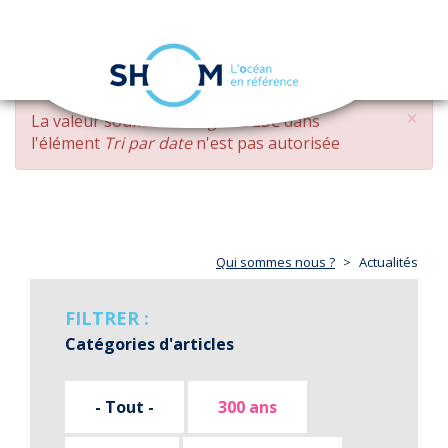
Panneau de gestion des cookies
Toggle
navigation
Aller
×
MESSAGE
La valeur soumise
changed DESC
dans
au
D'ERREUR
l'élément
Tri par date
n'est pas autorisée
contenu
principal
Qui sommes nous ?
Actualités
FILTRER :
Catégories d'articles
- Tout -
300 ans