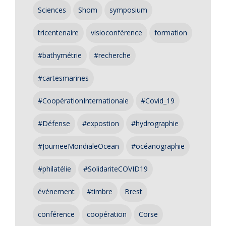
Sciences
Shom
symposium
tricentenaire
visioconférence
formation
#bathymétrie
#recherche
#cartesmarines
#CoopérationInternationale
#Covid_19
#Défense
#expostion
#hydrographie
#JourneeMondialeOcean
#océanographie
#philatélie
#SolidariteCOVID19
événement
#timbre
Brest
conférence
coopération
Corse