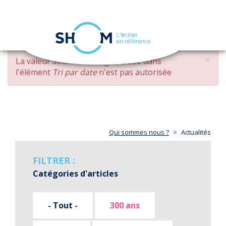
Panneau de gestion des cookies
Toggle
navigation
Aller
×
MESSAGE
La valeur soumise
changed DESC
dans
au
D'ERREUR
l'élément
Tri par date
n'est pas autorisée
contenu
principal
Qui sommes nous ?
Actualités
FILTRER :
Catégories d'articles
- Tout -
300 ans