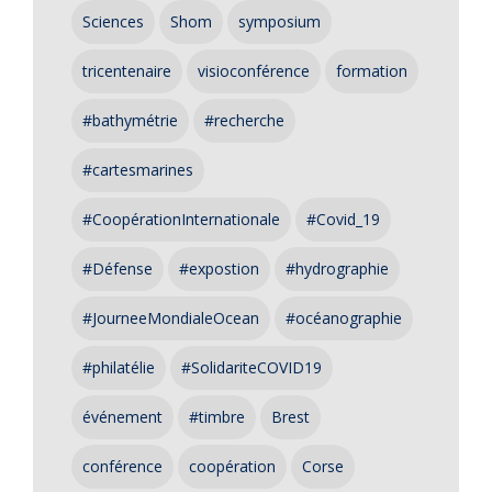
Sciences
Shom
symposium
tricentenaire
visioconférence
formation
#bathymétrie
#recherche
#cartesmarines
#CoopérationInternationale
#Covid_19
#Défense
#expostion
#hydrographie
#JourneeMondialeOcean
#océanographie
#philatélie
#SolidariteCOVID19
événement
#timbre
Brest
conférence
coopération
Corse