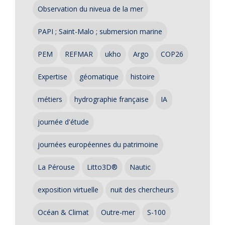
Observation du niveua de la mer
PAPI ; Saint-Malo ; submersion marine
PEM
REFMAR
ukho
Argo
COP26
Expertise
géomatique
histoire
métiers
hydrographie française
IA
journée d'étude
journées européennes du patrimoine
La Pérouse
Litto3D®
Nautic
exposition virtuelle
nuit des chercheurs
Océan & Climat
Outre-mer
S-100