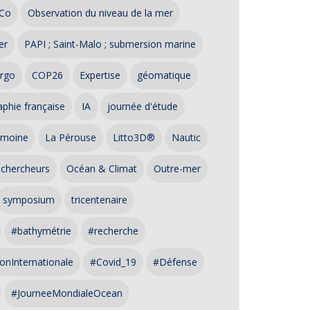
Co
Observation du niveau de la mer
er
PAPI ; Saint-Malo ; submersion marine
rgo
COP26
Expertise
géomatique
phie française
IA
journée d'étude
imoine
La Pérouse
Litto3D®
Nautic
 chercheurs
Océan & Climat
Outre-mer
symposium
tricentenaire
#bathymétrie
#recherche
onInternationale
#Covid_19
#Défense
#JourneeMondialeOcean