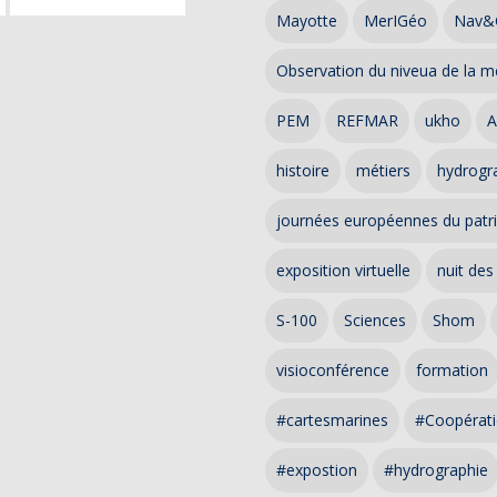
Mayotte
MerIGéo
Nav&
Observation du niveua de la m
PEM
REFMAR
ukho
A
histoire
métiers
hydrogra
journées européennes du patr
exposition virtuelle
nuit des
S-100
Sciences
Shom
visioconférence
formation
#cartesmarines
#Coopérati
#expostion
#hydrographie