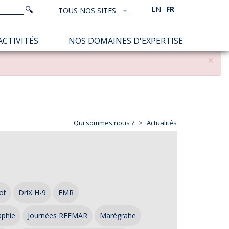
Rechercher
EN
FR
Rechercher
TOUS NOS SITES
TOUS
NOS
ACTIVITÉS
NOS DOMAINES D'EXPERTISE
SITES
×
Qui sommes nous ?
Actualités
ot
DriX H-9
EMR
aphie
Journées REFMAR
Marégrahe