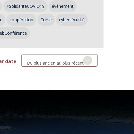
#SolidariteCOVID19
événement
ce
coopération
Corse
cybersécurité
ebConférence
ar date
Du plus ancien au plus récent