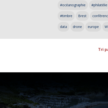
#océanographie
#philatélie
#timbre
Brest
conféren
data
drone
europe
W
Tri p