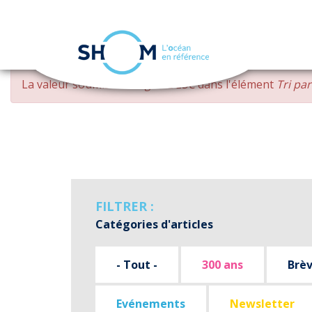
Panneau de gestion des cookies
Aller
MESSAGE
La valeur soumise
changed DESC
dans l'élément
Tri pa
au
D'ERREUR
contenu
principal
FILTRER :
Catégories d'articles
- Tout -
300 ans
Brè
Evénements
Newsletter