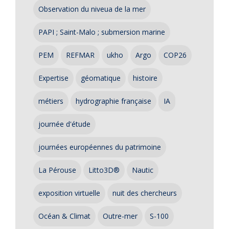
Observation du niveua de la mer
PAPI ; Saint-Malo ; submersion marine
PEM
REFMAR
ukho
Argo
COP26
Expertise
géomatique
histoire
métiers
hydrographie française
IA
journée d'étude
journées européennes du patrimoine
La Pérouse
Litto3D®
Nautic
exposition virtuelle
nuit des chercheurs
Océan & Climat
Outre-mer
S-100