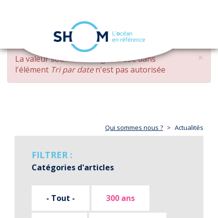
Panneau de gestion des cookies
Toggle
navigation
Aller
×
MESSAGE
La valeur soumise
changed DESC
dans
au
D'ERREUR
l'élément
Tri par date
n'est pas autorisée
contenu
principal
Qui sommes nous ?
Actualités
FILTRER :
Catégories d'articles
- Tout -
300 ans