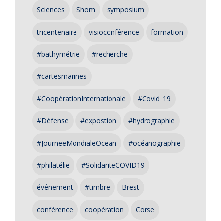
Sciences
Shom
symposium
tricentenaire
visioconférence
formation
#bathymétrie
#recherche
#cartesmarines
#CoopérationInternationale
#Covid_19
#Défense
#expostion
#hydrographie
#JourneeMondialeOcean
#océanographie
#philatélie
#SolidariteCOVID19
événement
#timbre
Brest
conférence
coopération
Corse