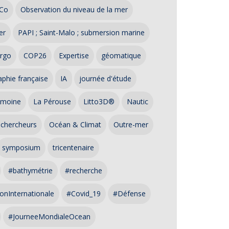
Co
Observation du niveau de la mer
er
PAPI ; Saint-Malo ; submersion marine
rgo
COP26
Expertise
géomatique
phie française
IA
journée d'étude
imoine
La Pérouse
Litto3D®
Nautic
 chercheurs
Océan & Climat
Outre-mer
symposium
tricentenaire
#bathymétrie
#recherche
onInternationale
#Covid_19
#Défense
#JourneeMondialeOcean