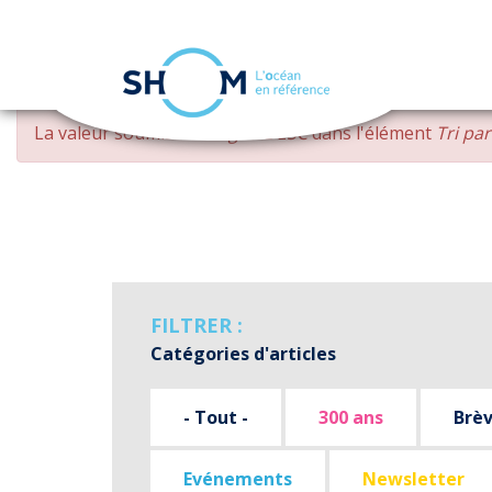
Panneau de gestion des cookies
Aller
MESSAGE
La valeur soumise
changed DESC
dans l'élément
Tri pa
au
D'ERREUR
contenu
principal
FILTRER :
Catégories d'articles
- Tout -
300 ans
Brè
Evénements
Newsletter