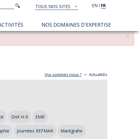
Rechercher
EN
FR
Rechercher
TOUS NOS SITES
TOUS
NOS
ACTIVITÉS
NOS DOMAINES D'EXPERTISE
SITES
×
Qui sommes nous ?
Actualités
ot
DriX H-9
EMR
aphie
Journées REFMAR
Marégrahe