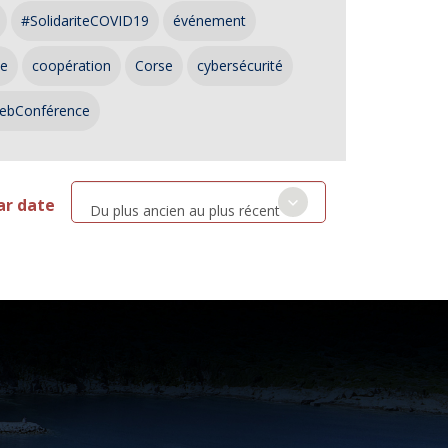
#SolidariteCOVID19
événement
ce
coopération
Corse
cybersécurité
ebConférence
ar date
Du plus ancien au plus récent