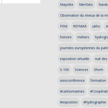
Mayotte
MerIGéo
Nav&
Observation du niveua de la m
PEM
REFMAR
ukho
A
histoire
métiers
hydrogra
journées européennes du patr
exposition virtuelle
nuit des
S-100
Sciences
Shom
visioconférence
formation
#cartesmarines
#Coopérati
#expostion
#hydrographie