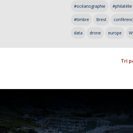
#océanographie
#philatélie
#timbre
Brest
conféren
data
drone
europe
W
Tri p