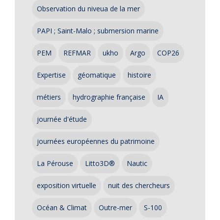
Observation du niveua de la mer
PAPI ; Saint-Malo ; submersion marine
PEM
REFMAR
ukho
Argo
COP26
Expertise
géomatique
histoire
métiers
hydrographie française
IA
journée d'étude
journées européennes du patrimoine
La Pérouse
Litto3D®
Nautic
exposition virtuelle
nuit des chercheurs
Océan & Climat
Outre-mer
S-100