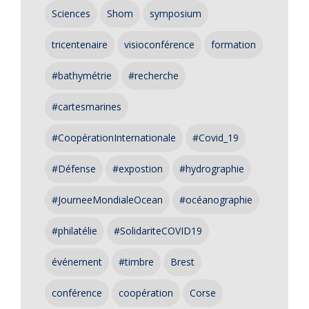
Sciences
Shom
symposium
tricentenaire
visioconférence
formation
#bathymétrie
#recherche
#cartesmarines
#CoopérationInternationale
#Covid_19
#Défense
#expostion
#hydrographie
#JourneeMondialeOcean
#océanographie
#philatélie
#SolidariteCOVID19
événement
#timbre
Brest
conférence
coopération
Corse