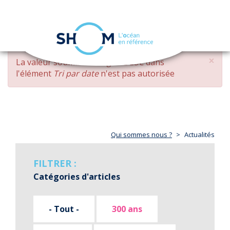
Panneau de gestion des cookies
Toggle
navigation
Aller
×
MESSAGE
La valeur soumise
changed DESC
dans
au
D'ERREUR
l'élément
Tri par date
n'est pas autorisée
contenu
principal
Qui sommes nous ?
Actualités
FILTRER :
Catégories d'articles
- Tout -
300 ans