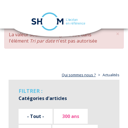
Panneau de gestion des cookies
Toggle
navigation
Aller
×
MESSAGE
La valeur soumise
changed DESC
dans
au
D'ERREUR
l'élément
Tri par date
n'est pas autorisée
contenu
principal
Qui sommes nous ?
Actualités
FILTRER :
Catégories d'articles
- Tout -
300 ans