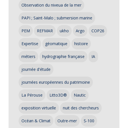
Observation du niveua de la mer
PAPI ; Saint-Malo ; submersion marine
PEM
REFMAR
ukho
Argo
COP26
Expertise
géomatique
histoire
métiers
hydrographie française
IA
journée d'étude
journées européennes du patrimoine
La Pérouse
Litto3D®
Nautic
exposition virtuelle
nuit des chercheurs
Océan & Climat
Outre-mer
S-100