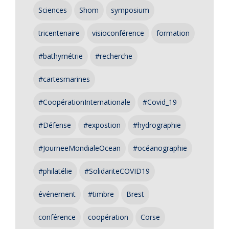
Sciences
Shom
symposium
tricentenaire
visioconférence
formation
#bathymétrie
#recherche
#cartesmarines
#CoopérationInternationale
#Covid_19
#Défense
#expostion
#hydrographie
#JourneeMondialeOcean
#océanographie
#philatélie
#SolidariteCOVID19
événement
#timbre
Brest
conférence
coopération
Corse