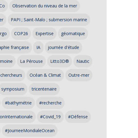
Co
Observation du niveau de la mer
er
PAPI ; Saint-Malo ; submersion marine
rgo
COP26
Expertise
géomatique
phie française
IA
journée d'étude
imoine
La Pérouse
Litto3D®
Nautic
 chercheurs
Océan & Climat
Outre-mer
symposium
tricentenaire
#bathymétrie
#recherche
onInternationale
#Covid_19
#Défense
#JourneeMondialeOcean