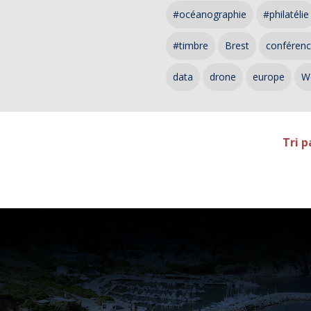
#océanographie
#philatélie
#timbre
Brest
conféren
data
drone
europe
W
Tri p