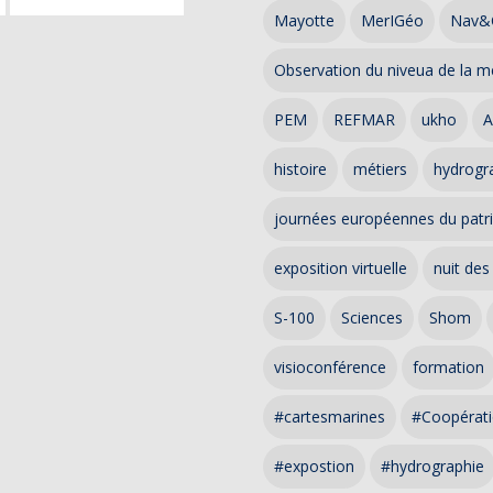
Mayotte
MerIGéo
Nav&
Observation du niveua de la m
PEM
REFMAR
ukho
A
histoire
métiers
hydrogra
journées européennes du patr
exposition virtuelle
nuit des
S-100
Sciences
Shom
visioconférence
formation
#cartesmarines
#Coopérati
#expostion
#hydrographie