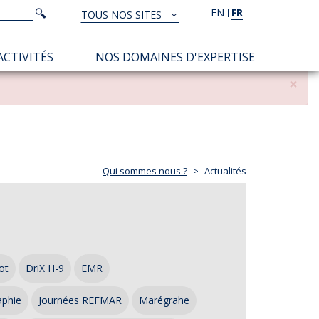
Rechercher
EN
FR
Rechercher
TOUS NOS SITES
TOUS
NOS
ACTIVITÉS
NOS DOMAINES D'EXPERTISE
SITES
×
Qui sommes nous ?
Actualités
ot
DriX H-9
EMR
aphie
Journées REFMAR
Marégrahe