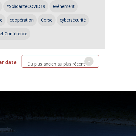
#SolidariteCOVID19
événement
ce
coopération
Corse
cybersécurité
ebConférence
ar date
Du plus ancien au plus récent