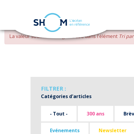
Panneau de gestion des cookies
Aller
MESSAGE
La valeur soumise
changed DESC
dans l'élément
Tri pa
au
D'ERREUR
contenu
principal
FILTRER :
Catégories d'articles
- Tout -
300 ans
Brè
Evénements
Newsletter