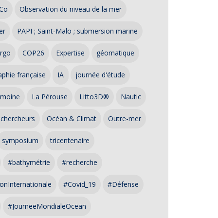
Co
Observation du niveau de la mer
er
PAPI ; Saint-Malo ; submersion marine
rgo
COP26
Expertise
géomatique
phie française
IA
journée d'étude
imoine
La Pérouse
Litto3D®
Nautic
 chercheurs
Océan & Climat
Outre-mer
symposium
tricentenaire
#bathymétrie
#recherche
onInternationale
#Covid_19
#Défense
#JourneeMondialeOcean