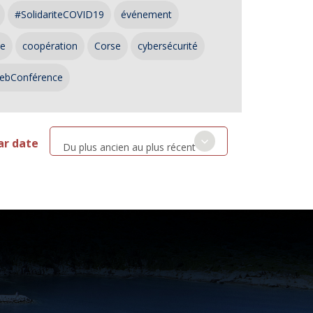
#SolidariteCOVID19
événement
ce
coopération
Corse
cybersécurité
ebConférence
ar date
Du plus ancien au plus récent