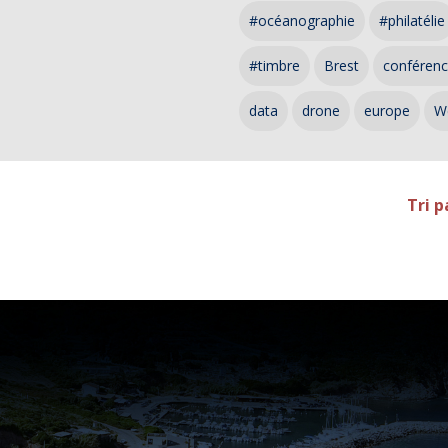
#océanographie
#philatélie
#timbre
Brest
conféren
data
drone
europe
W
Tri p