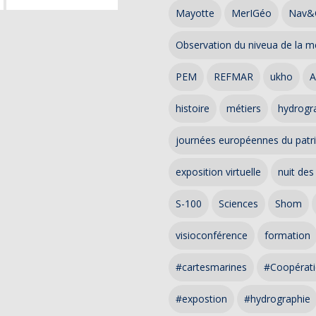
Mayotte
MerIGéo
Nav&
Observation du niveua de la m
PEM
REFMAR
ukho
A
histoire
métiers
hydrogra
journées européennes du patr
exposition virtuelle
nuit des
S-100
Sciences
Shom
visioconférence
formation
#cartesmarines
#Coopérati
#expostion
#hydrographie