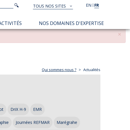
Rechercher
EN
FR
Rechercher
TOUS NOS SITES
TOUS
NOS
ACTIVITÉS
NOS DOMAINES D'EXPERTISE
SITES
×
Qui sommes nous ?
Actualités
ot
DriX H-9
EMR
aphie
Journées REFMAR
Marégrahe