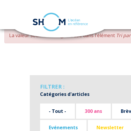
Panneau de gestion des cookies
Aller
MESSAGE
La valeur soumise
changed DESC
dans l'élément
Tri pa
au
D'ERREUR
contenu
principal
FILTRER :
Catégories d'articles
- Tout -
300 ans
Brè
Evénements
Newsletter