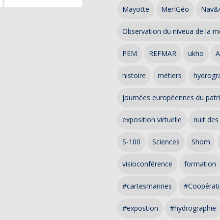
Mayotte
MerIGéo
Nav&
Observation du niveua de la m
PEM
REFMAR
ukho
A
histoire
métiers
hydrogra
journées européennes du patr
exposition virtuelle
nuit des
S-100
Sciences
Shom
visioconférence
formation
#cartesmarines
#Coopérati
#expostion
#hydrographie