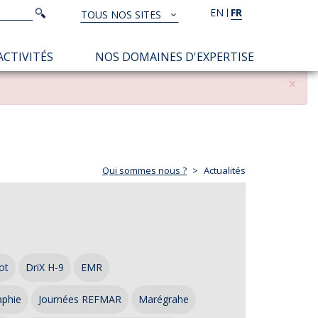
Rechercher
EN
FR
Rechercher
TOUS NOS SITES
TOUS
NOS
ACTIVITÉS
NOS DOMAINES D'EXPERTISE
SITES
×
Qui sommes nous ?
Actualités
ot
DriX H-9
EMR
aphie
Journées REFMAR
Marégrahe