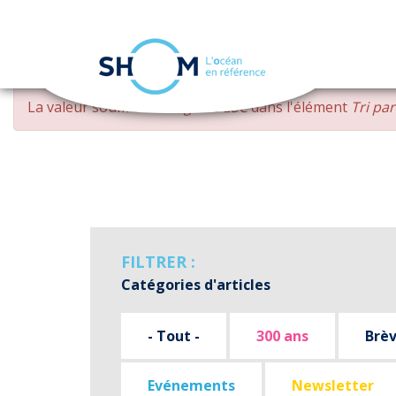
Panneau de gestion des cookies
Aller
MESSAGE
La valeur soumise
changed DESC
dans l'élément
Tri pa
au
D'ERREUR
contenu
principal
FILTRER :
Catégories d'articles
- Tout -
300 ans
Brè
Evénements
Newsletter