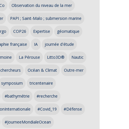
Co
Observation du niveau de la mer
er
PAPI ; Saint-Malo ; submersion marine
rgo
COP26
Expertise
géomatique
phie française
IA
journée d'étude
imoine
La Pérouse
Litto3D®
Nautic
 chercheurs
Océan & Climat
Outre-mer
symposium
tricentenaire
#bathymétrie
#recherche
onInternationale
#Covid_19
#Défense
#JourneeMondialeOcean