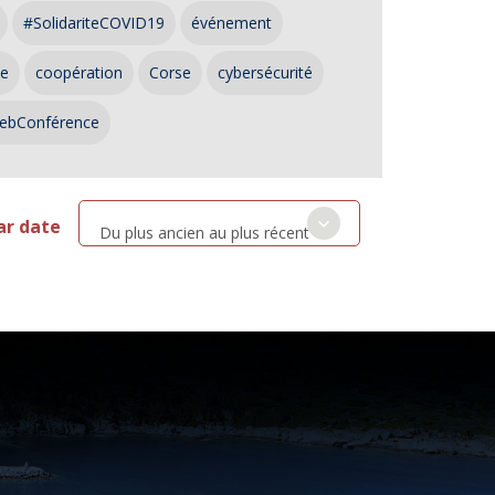
#SolidariteCOVID19
événement
ce
coopération
Corse
cybersécurité
ebConférence
ar date
Du plus ancien au plus récent