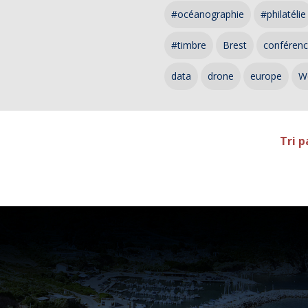
#océanographie
#philatélie
#timbre
Brest
conféren
data
drone
europe
W
Tri p