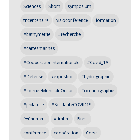
Sciences
Shom
symposium
tricentenaire
visioconférence
formation
#bathymétrie
#recherche
#cartesmarines
#CoopérationInternationale
#Covid_19
#Défense
#expostion
#hydrographie
#JourneeMondialeOcean
#océanographie
#philatélie
#SolidariteCOVID19
événement
#timbre
Brest
conférence
coopération
Corse