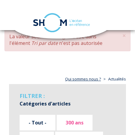
Panneau de gestion des cookies
Toggle
navigation
Aller
×
MESSAGE
La valeur soumise
changed DESC
dans
au
D'ERREUR
l'élément
Tri par date
n'est pas autorisée
contenu
principal
Qui sommes nous ?
Actualités
FILTRER :
Catégories d'articles
- Tout -
300 ans