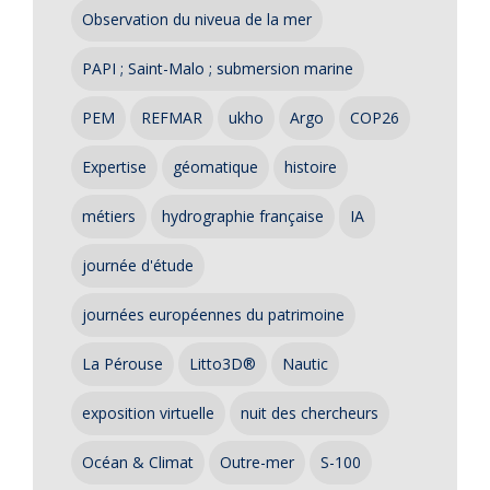
Observation du niveua de la mer
PAPI ; Saint-Malo ; submersion marine
PEM
REFMAR
ukho
Argo
COP26
Expertise
géomatique
histoire
métiers
hydrographie française
IA
journée d'étude
journées européennes du patrimoine
La Pérouse
Litto3D®
Nautic
exposition virtuelle
nuit des chercheurs
Océan & Climat
Outre-mer
S-100