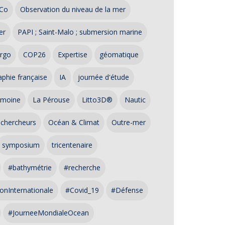
Co
Observation du niveau de la mer
er
PAPI ; Saint-Malo ; submersion marine
rgo
COP26
Expertise
géomatique
phie française
IA
journée d'étude
imoine
La Pérouse
Litto3D®
Nautic
 chercheurs
Océan & Climat
Outre-mer
symposium
tricentenaire
#bathymétrie
#recherche
onInternationale
#Covid_19
#Défense
#JourneeMondialeOcean