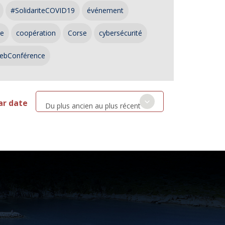
#SolidariteCOVID19
événement
ce
coopération
Corse
cybersécurité
ebConférence
ar date
Du plus ancien au plus récent