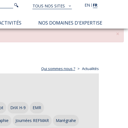
Rechercher
EN
FR
Rechercher
TOUS NOS SITES
TOUS
NOS
ACTIVITÉS
NOS DOMAINES D'EXPERTISE
SITES
×
Qui sommes nous ?
Actualités
ot
DriX H-9
EMR
aphie
Journées REFMAR
Marégrahe