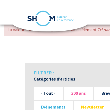
Panneau de gestion des cookies
Aller
MESSAGE
La valeur soumise
changed DESC
dans l'élément
Tri pa
au
D'ERREUR
contenu
principal
FILTRER :
Catégories d'articles
- Tout -
300 ans
Brè
Evénements
Newsletter