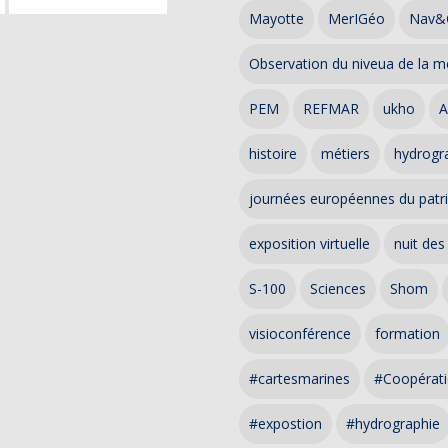
Mayotte
MerIGéo
Nav&
Observation du niveua de la m
PEM
REFMAR
ukho
A
histoire
métiers
hydrogra
journées européennes du patr
exposition virtuelle
nuit des
S-100
Sciences
Shom
visioconférence
formation
#cartesmarines
#Coopérati
#expostion
#hydrographie