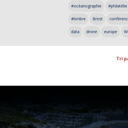
#océanographie
#philatélie
#timbre
Brest
conféren
data
drone
europe
W
Tri p