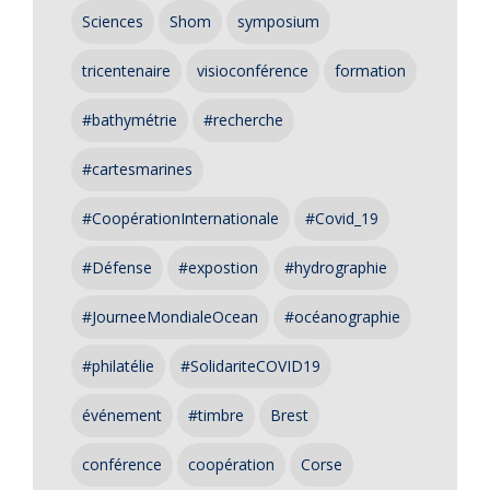
Sciences
Shom
symposium
tricentenaire
visioconférence
formation
#bathymétrie
#recherche
#cartesmarines
#CoopérationInternationale
#Covid_19
#Défense
#expostion
#hydrographie
#JourneeMondialeOcean
#océanographie
#philatélie
#SolidariteCOVID19
événement
#timbre
Brest
conférence
coopération
Corse