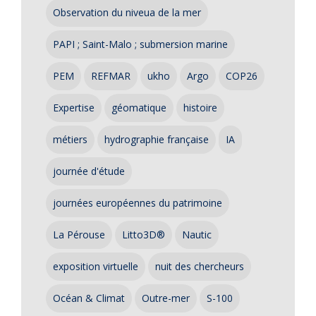
Observation du niveua de la mer
PAPI ; Saint-Malo ; submersion marine
PEM
REFMAR
ukho
Argo
COP26
Expertise
géomatique
histoire
métiers
hydrographie française
IA
journée d'étude
journées européennes du patrimoine
La Pérouse
Litto3D®
Nautic
exposition virtuelle
nuit des chercheurs
Océan & Climat
Outre-mer
S-100