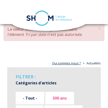
Panneau de gestion des cookies
Toggle
navigation
Aller
×
MESSAGE
La valeur soumise
changed DESC
dans
au
D'ERREUR
l'élément
Tri par date
n'est pas autorisée
contenu
principal
Qui sommes nous ?
Actualités
FILTRER :
Catégories d'articles
- Tout -
300 ans