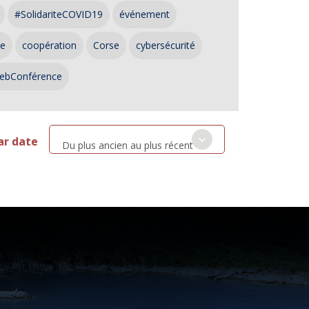
#SolidariteCOVID19
événement
ce
coopération
Corse
cybersécurité
ebConférence
ar date
Du plus ancien au plus récent