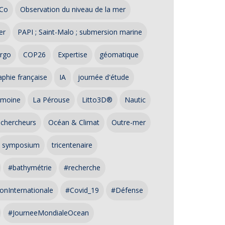
Co
Observation du niveau de la mer
er
PAPI ; Saint-Malo ; submersion marine
rgo
COP26
Expertise
géomatique
phie française
IA
journée d'étude
imoine
La Pérouse
Litto3D®
Nautic
 chercheurs
Océan & Climat
Outre-mer
symposium
tricentenaire
#bathymétrie
#recherche
onInternationale
#Covid_19
#Défense
#JourneeMondialeOcean