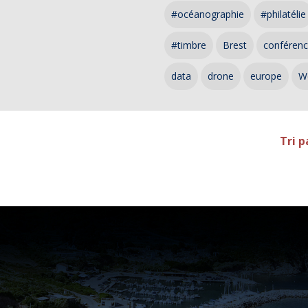
#océanographie
#philatélie
#timbre
Brest
conféren
data
drone
europe
W
Tri p