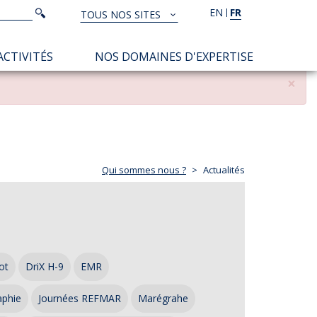
Rechercher
EN
FR
Rechercher
TOUS NOS SITES
TOUS
NOS
ACTIVITÉS
NOS DOMAINES D'EXPERTISE
SITES
×
Qui sommes nous ?
Actualités
ot
DriX H-9
EMR
aphie
Journées REFMAR
Marégrahe