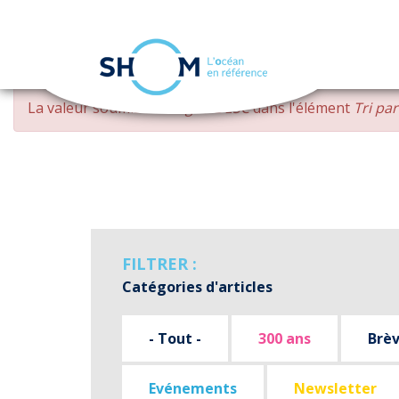
Panneau de gestion des cookies
Aller
MESSAGE
La valeur soumise
changed DESC
dans l'élément
Tri pa
au
D'ERREUR
contenu
principal
FILTRER :
Catégories d'articles
- Tout -
300 ans
Brè
Evénements
Newsletter