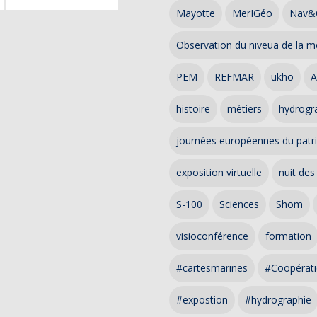
Mayotte
MerIGéo
Nav&
Observation du niveua de la m
PEM
REFMAR
ukho
A
histoire
métiers
hydrogra
journées européennes du patr
exposition virtuelle
nuit des
S-100
Sciences
Shom
visioconférence
formation
#cartesmarines
#Coopérati
#expostion
#hydrographie