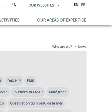
Search
EN
FR
Search
OUR WEBSITES
TOUS
NOS
CTIVITIES
OUR AREAS OF EXPERTISE
SITES
Who are we?
News
t
DriX H-9
EMR
aphie
Journées REFMAR
Marégrahe
Co
Observation du niveau de la mer