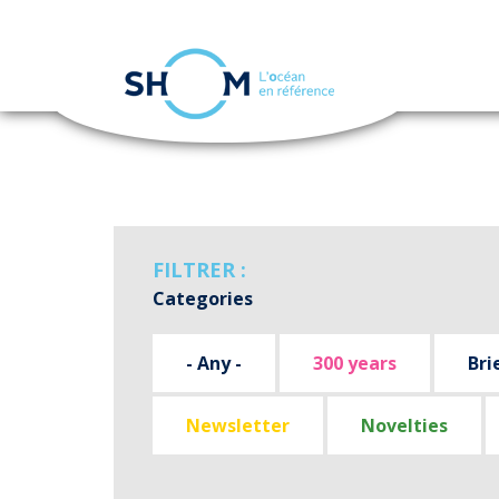
Cookies management panel
Skip
to
main
content
FILTRER :
Categories
- Any -
300 years
Bri
Newsletter
Novelties