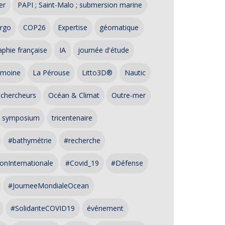
er
PAPI ; Saint-Malo ; submersion marine
rgo
COP26
Expertise
géomatique
phie française
IA
journée d'étude
imoine
La Pérouse
Litto3D®
Nautic
 chercheurs
Océan & Climat
Outre-mer
symposium
tricentenaire
#bathymétrie
#recherche
onInternationale
#Covid_19
#Défense
#JourneeMondialeOcean
#SolidariteCOVID19
événement