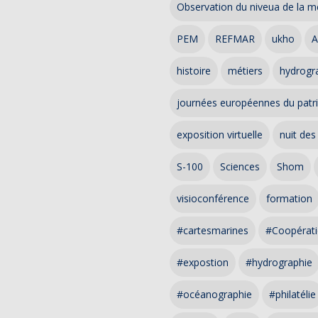
Observation du niveua de la m
PEM
REFMAR
ukho
A
histoire
métiers
hydrogra
journées européennes du patr
exposition virtuelle
nuit des
S-100
Sciences
Shom
visioconférence
formation
#cartesmarines
#Coopérati
#expostion
#hydrographie
#océanographie
#philatélie