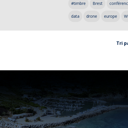
#timbre
Brest
conféren
data
drone
europe
W
Tri p