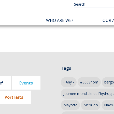
NAVIGATION
WHO ARE WE?
OUR A
PRINCIPALE
Tags
- Any -
#300Shom
bergo
ef
Events
Journée mondiale de l'hydrogr
Portraits
Mayotte
MerIGéo
Nav&