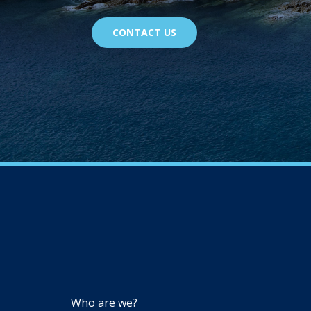
CONTACT US
NAVIGATION
Who are we?