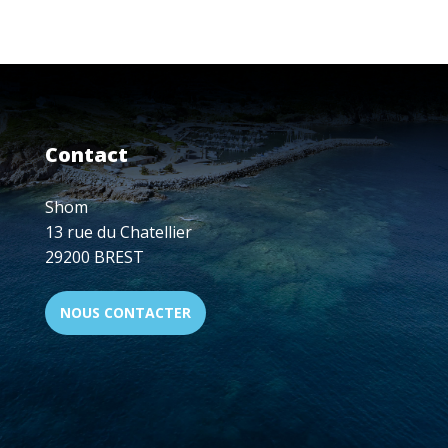
EN
LIGNE
D'UNE
EXPOSITION
VIRTUELLE
"300
ANS
Contact
D'HYDROGRAPHIE
FRANÇAISE"
!
Shom
13 rue du Chatellier
29200 BREST
NOUS CONTACTER