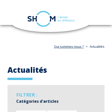
Panneau de gestion des cookies
Toggle
navigation
Aller
au
contenu
principal
Qui sommes nous ?
Actualités
Actualités
FILTRER :
Catégories d'articles