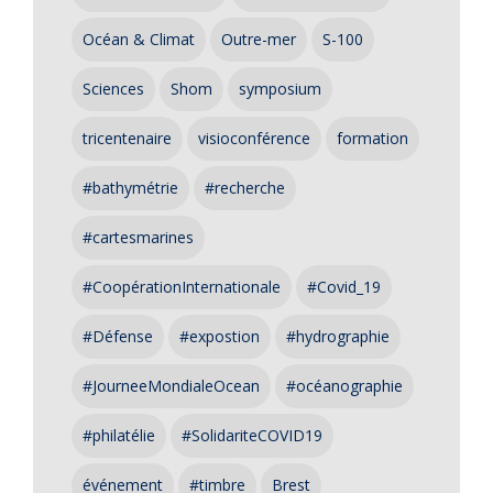
Océan & Climat
Outre-mer
S-100
Sciences
Shom
symposium
tricentenaire
visioconférence
formation
#bathymétrie
#recherche
#cartesmarines
#CoopérationInternationale
#Covid_19
#Défense
#expostion
#hydrographie
#JourneeMondialeOcean
#océanographie
#philatélie
#SolidariteCOVID19
événement
#timbre
Brest