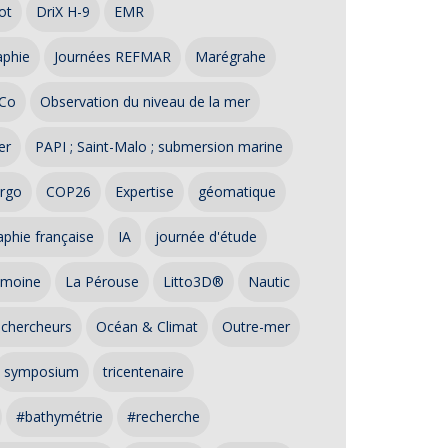
ot
DriX H-9
EMR
aphie
Journées REFMAR
Marégrahe
Co
Observation du niveau de la mer
er
PAPI ; Saint-Malo ; submersion marine
rgo
COP26
Expertise
géomatique
phie française
IA
journée d'étude
imoine
La Pérouse
Litto3D®
Nautic
 chercheurs
Océan & Climat
Outre-mer
symposium
tricentenaire
#bathymétrie
#recherche