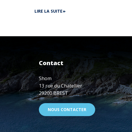
DE
LIRE LA SUITE
ADN
BRETAGNE
-
FINISTÈRE
:
IA,
CYBERSÉCURITÉ,
DATA...
Contact
VISIOCONFÉRENCE
LE
15
Shom
DÉCEMBRE,
13 rue du Chatellier
18H
29200 BREST
-
20H
NOUS CONTACTER