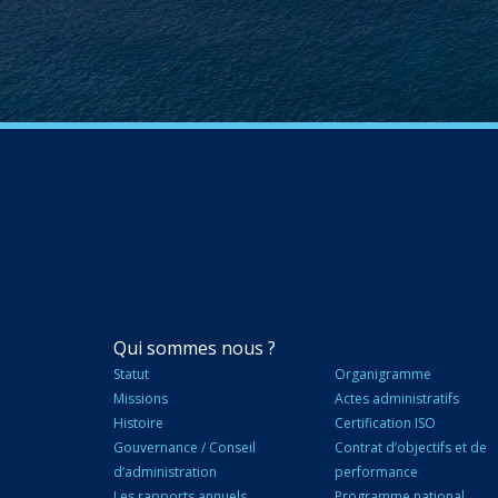
NAVIGATION
Qui sommes nous ?
PRINCIPALE
Statut
Organigramme
Missions
Actes administratifs
Histoire
Certification ISO
Gouvernance / Conseil
Contrat d’objectifs et de
d’administration
performance
Les rapports annuels
Programme national