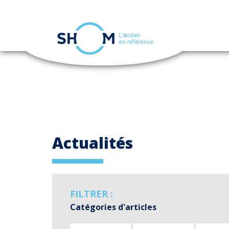
Panneau de gestion des cookies
Aller
au
contenu
principal
Actualités
FILTRER :
Catégories d'articles