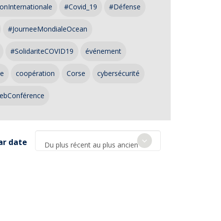
onInternationale
#Covid_19
#Défense
#JourneeMondialeOcean
#SolidariteCOVID19
événement
ce
coopération
Corse
cybersécurité
ebConférence
ar date
Du plus récent au plus ancien