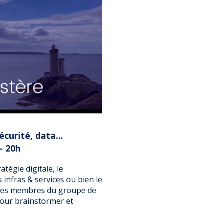
curité, data...
- 20h
tégie digitale, le
 infras & services ou bien le
 les membres du groupe de
pour brainstormer et