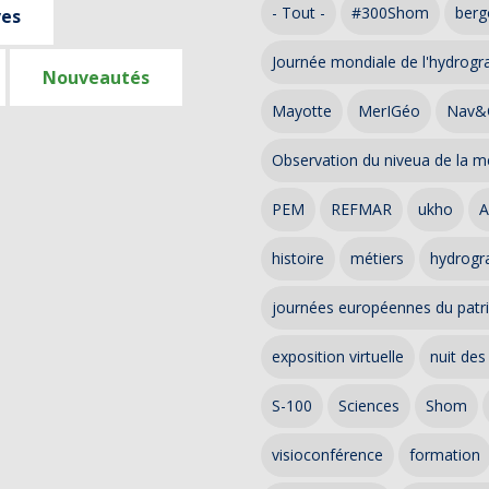
- Tout -
#300Shom
berg
ves
Journée mondiale de l'hydrogr
Nouveautés
Mayotte
MerIGéo
Nav&
Observation du niveua de la m
PEM
REFMAR
ukho
A
histoire
métiers
hydrogra
journées européennes du patr
exposition virtuelle
nuit des
S-100
Sciences
Shom
visioconférence
formation