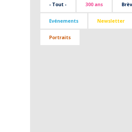
- Tout -
300 ans
Brè
Evénements
Newsletter
Portraits