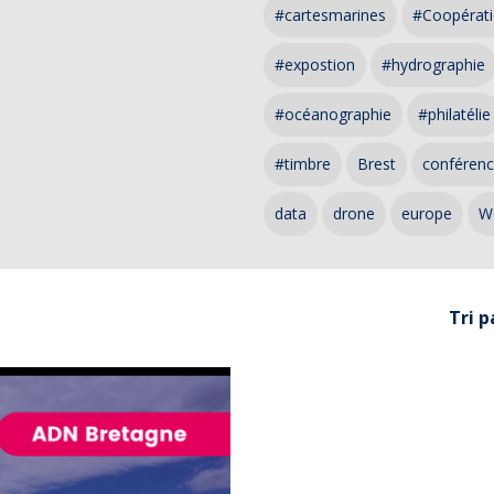
#cartesmarines
#Coopérati
#expostion
#hydrographie
#océanographie
#philatélie
#timbre
Brest
conféren
data
drone
europe
W
Tri p