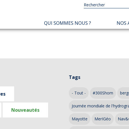
NAVIGATION
QUI SOMMES NOUS ?
NOS 
PRINCIPALE
Tags
- Tout -
#300Shom
berg
ves
Journée mondiale de l'hydrogr
Nouveautés
Mayotte
MerIGéo
Nav&