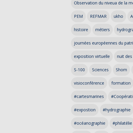
Observation du niveua de la m
PEM
REFMAR
ukho
A
histoire
métiers
hydrogra
journées européennes du patr
exposition virtuelle
nuit des
S-100
Sciences
Shom
visioconférence
formation
#cartesmarines
#Coopérati
#expostion
#hydrographie
#océanographie
#philatélie