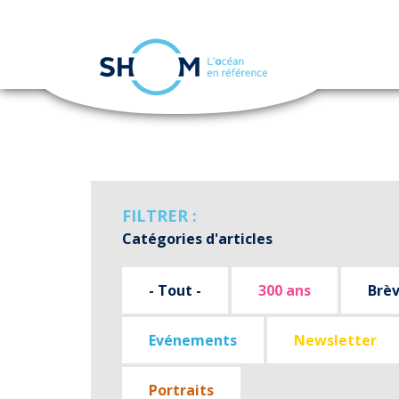
Panneau de gestion des cookies
Aller
au
contenu
principal
FILTRER :
Catégories d'articles
- Tout -
300 ans
Brè
Evénements
Newsletter
Portraits