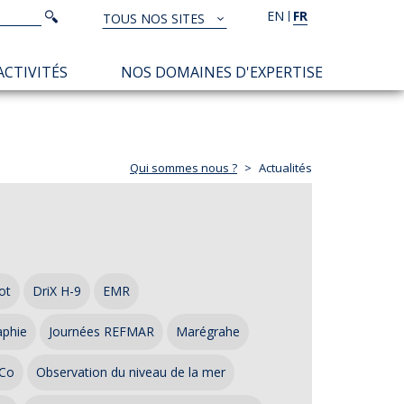
Rechercher
EN
FR
Rechercher
TOUS NOS SITES
TOUS
NOS
ACTIVITÉS
NOS DOMAINES D'EXPERTISE
SITES
Qui sommes nous ?
Actualités
ot
DriX H-9
EMR
aphie
Journées REFMAR
Marégrahe
Co
Observation du niveau de la mer