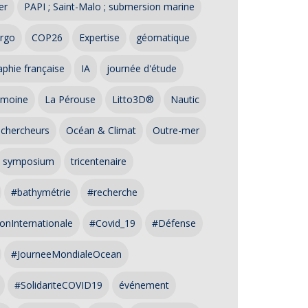
er
PAPI ; Saint-Malo ; submersion marine
rgo
COP26
Expertise
géomatique
phie française
IA
journée d'étude
imoine
La Pérouse
Litto3D®
Nautic
 chercheurs
Océan & Climat
Outre-mer
symposium
tricentenaire
#bathymétrie
#recherche
onInternationale
#Covid_19
#Défense
#JourneeMondialeOcean
#SolidariteCOVID19
événement