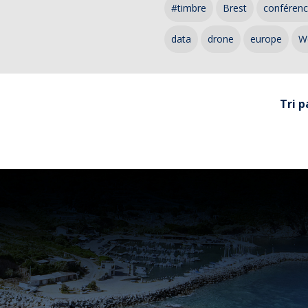
#timbre
Brest
conféren
data
drone
europe
W
Tri p