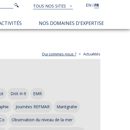
Rechercher
EN
FR
Rechercher
TOUS NOS SITES
TOUS
NOS
ACTIVITÉS
NOS DOMAINES D'EXPERTISE
SITES
Qui sommes nous ?
Actualités
ot
DriX H-9
EMR
aphie
Journées REFMAR
Marégrahe
Co
Observation du niveau de la mer