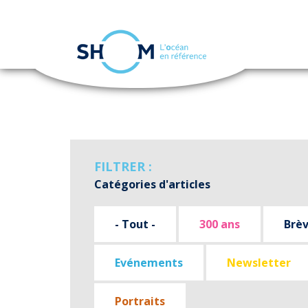
Panneau de gestion des cookies
Aller
au
contenu
principal
FILTRER :
Catégories d'articles
- Tout -
300 ans
Brè
Evénements
Newsletter
Portraits