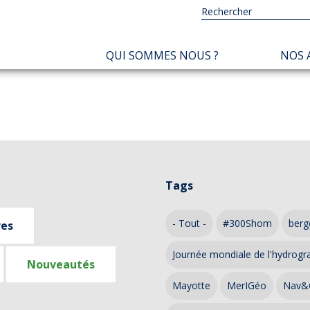
NAVIGATION
QUI SOMMES NOUS ?
NOS 
PRINCIPALE
Tags
- Tout -
#300Shom
berg
ves
Journée mondiale de l'hydrogr
Nouveautés
Mayotte
MerIGéo
Nav&