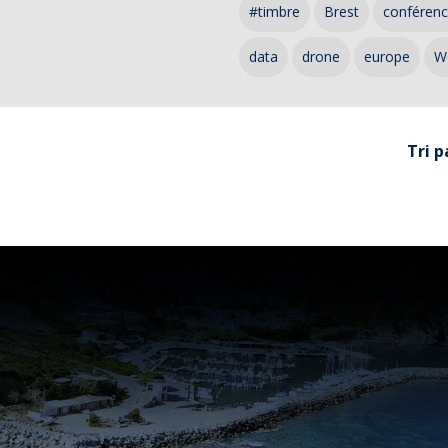
#timbre
Brest
conféren
data
drone
europe
W
Tri p