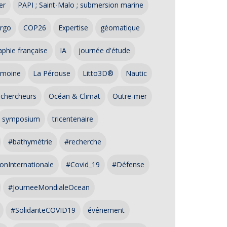
er
PAPI ; Saint-Malo ; submersion marine
rgo
COP26
Expertise
géomatique
phie française
IA
journée d'étude
imoine
La Pérouse
Litto3D®
Nautic
 chercheurs
Océan & Climat
Outre-mer
symposium
tricentenaire
#bathymétrie
#recherche
onInternationale
#Covid_19
#Défense
#JourneeMondialeOcean
#SolidariteCOVID19
événement