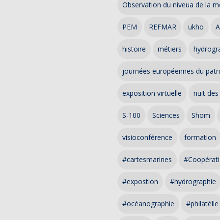
Observation du niveua de la m
PEM
REFMAR
ukho
A
histoire
métiers
hydrogra
journées européennes du patr
exposition virtuelle
nuit des
S-100
Sciences
Shom
visioconférence
formation
#cartesmarines
#Coopérati
#expostion
#hydrographie
#océanographie
#philatélie