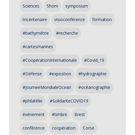
Sciences
Shom
symposium
tricentenaire
visioconférence
formation
#bathymétrie
#recherche
#cartesmarines
#CoopérationInternationale
#Covid_19
#Défense
#expostion
#hydrographie
#JourneeMondialeOcean
#océanographie
#philatélie
#SolidariteCOVID19
événement
#timbre
Brest
conférence
coopération
Corse