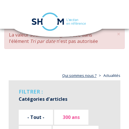
Panneau de gestion des cookies
Toggle
navigation
Aller
×
MESSAGE
La valeur soumise
changed DESC
dans
au
D'ERREUR
l'élément
Tri par date
n'est pas autorisée
contenu
principal
Qui sommes nous ?
Actualités
FILTRER :
Catégories d'articles
- Tout -
300 ans