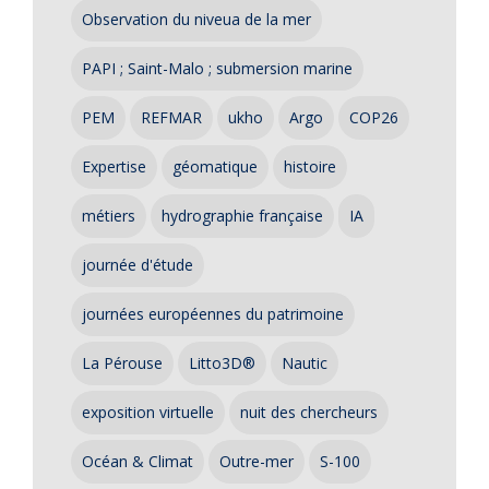
Observation du niveua de la mer
PAPI ; Saint-Malo ; submersion marine
PEM
REFMAR
ukho
Argo
COP26
Expertise
géomatique
histoire
métiers
hydrographie française
IA
journée d'étude
journées européennes du patrimoine
La Pérouse
Litto3D®
Nautic
exposition virtuelle
nuit des chercheurs
Océan & Climat
Outre-mer
S-100