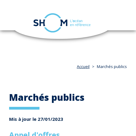
Panneau de gestion des cookies
Toggle
navigation
Aller
au
contenu
principal
Accueil
Marchés publics
Marchés publics
Mis à jour le 27/01/2023
Appel d'offres