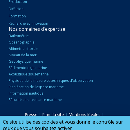
Production
Diffusion
Formation
Recherche et innovation
Nos domaines d'expertise
Bathymétrie
Océanographie
Altimétrie littorale
Niveau de la mer
Géophysique marine
Sédimentologie marine
Acoustique sous-marine
Physique de la mesure et techniques d'observation
Planification de l’espace maritime
Information nautique
Sécurité et surveillance maritime
Presse
|
Plan du site
|
Mentions légales
|
PIED
Accessibilité : partiellement conforme
|
Marchés publics
|
Ce site utilise des cookies et vous donne le contrôle sur
DE
Nous Contacter
|
Configurer mes cookies
ceux que vous souhaitez activer