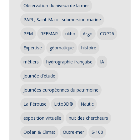
Observation du niveua de la mer
PAPI ; Saint-Malo ; submersion marine
PEM
REFMAR
ukho
Argo
COP26
Expertise
géomatique
histoire
métiers
hydrographie française
IA
journée d'étude
journées européennes du patrimoine
La Pérouse
Litto3D®
Nautic
exposition virtuelle
nuit des chercheurs
Océan & Climat
Outre-mer
S-100