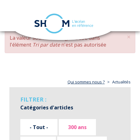
Panneau de gestion des cookies
Toggle
navigation
Aller
×
MESSAGE
La valeur soumise
changed DESC
dans
au
D'ERREUR
l'élément
Tri par date
n'est pas autorisée
contenu
principal
Qui sommes nous ?
Actualités
FILTRER :
Catégories d'articles
- Tout -
300 ans