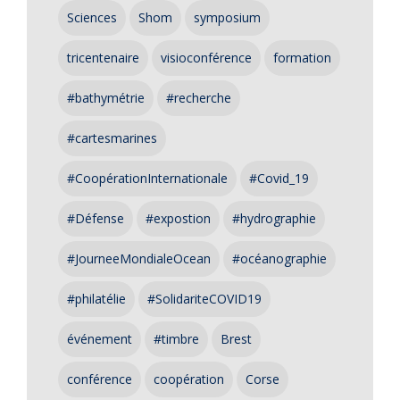
Sciences
Shom
symposium
tricentenaire
visioconférence
formation
#bathymétrie
#recherche
#cartesmarines
#CoopérationInternationale
#Covid_19
#Défense
#expostion
#hydrographie
#JourneeMondialeOcean
#océanographie
#philatélie
#SolidariteCOVID19
événement
#timbre
Brest
conférence
coopération
Corse