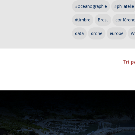
#océanographie
#philatélie
#timbre
Brest
conféren
data
drone
europe
W
Tri p