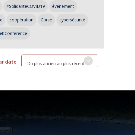
#SolidariteCOVID19
événement
ce
coopération
Corse
cybersécurité
ebConférence
ar date
Du plus ancien au plus récent