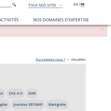
Rechercher
EN
FR
Rechercher
TOUS NOS SITES
TOUS
NOS
ACTIVITÉS
NOS DOMAINES D'EXPERTISE
SITES
×
Qui sommes nous ?
Actualités
ot
DriX H-9
EMR
aphie
Journées REFMAR
Marégrahe