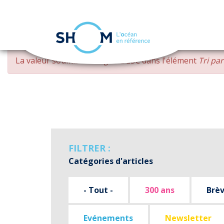
Panneau de gestion des cookies
Aller
MESSAGE
La valeur soumise
changed DESC
dans l'élément
Tri pa
au
D'ERREUR
contenu
principal
FILTRER :
Catégories d'articles
- Tout -
300 ans
Brè
Evénements
Newsletter