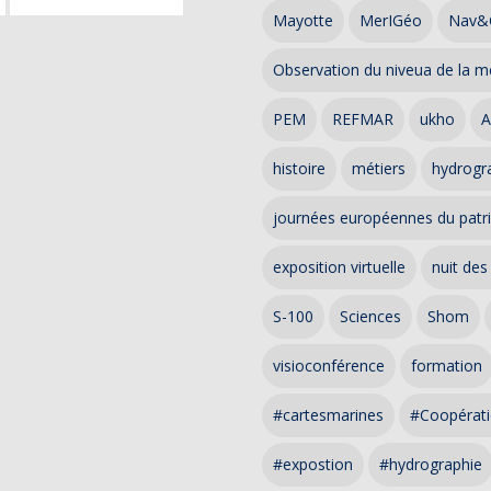
Mayotte
MerIGéo
Nav&
Observation du niveua de la m
PEM
REFMAR
ukho
A
histoire
métiers
hydrogra
journées européennes du patr
exposition virtuelle
nuit des
S-100
Sciences
Shom
visioconférence
formation
#cartesmarines
#Coopérati
#expostion
#hydrographie