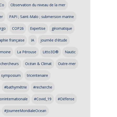
Co
Observation du niveau de la mer
er
PAPI ; Saint-Malo ; submersion marine
rgo
COP26
Expertise
géomatique
phie française
IA
journée d'étude
imoine
La Pérouse
Litto3D®
Nautic
 chercheurs
Océan & Climat
Outre-mer
symposium
tricentenaire
#bathymétrie
#recherche
onInternationale
#Covid_19
#Défense
#JourneeMondialeOcean