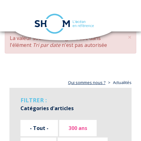
Panneau de gestion des cookies
Toggle
navigation
Aller
×
MESSAGE
La valeur soumise
changed DESC
dans
au
D'ERREUR
l'élément
Tri par date
n'est pas autorisée
contenu
principal
Qui sommes nous ?
Actualités
FILTRER :
Catégories d'articles
- Tout -
300 ans