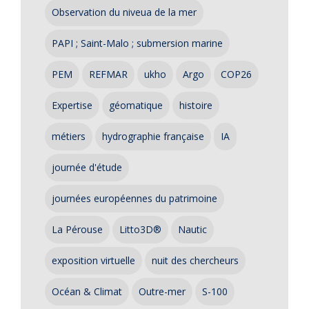
Observation du niveua de la mer
PAPI ; Saint-Malo ; submersion marine
PEM
REFMAR
ukho
Argo
COP26
Expertise
géomatique
histoire
métiers
hydrographie française
IA
journée d'étude
journées européennes du patrimoine
La Pérouse
Litto3D®
Nautic
exposition virtuelle
nuit des chercheurs
Océan & Climat
Outre-mer
S-100