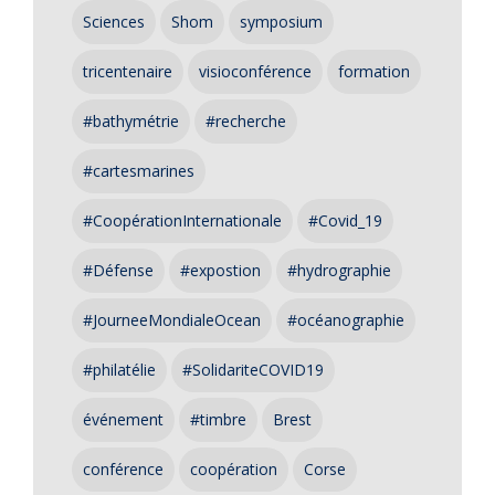
Sciences
Shom
symposium
tricentenaire
visioconférence
formation
#bathymétrie
#recherche
#cartesmarines
#CoopérationInternationale
#Covid_19
#Défense
#expostion
#hydrographie
#JourneeMondialeOcean
#océanographie
#philatélie
#SolidariteCOVID19
événement
#timbre
Brest
conférence
coopération
Corse