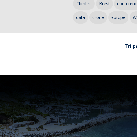
#timbre
Brest
conféren
data
drone
europe
W
Tri p