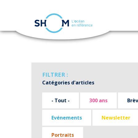
Panneau de gestion des cookies
Aller
au
contenu
principal
FILTRER :
Catégories d'articles
- Tout -
300 ans
Brè
Evénements
Newsletter
Portraits