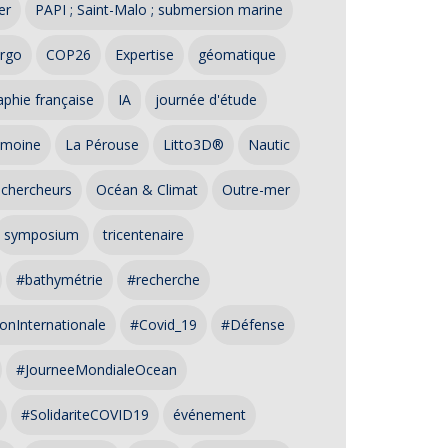
er
PAPI ; Saint-Malo ; submersion marine
rgo
COP26
Expertise
géomatique
phie française
IA
journée d'étude
imoine
La Pérouse
Litto3D®
Nautic
 chercheurs
Océan & Climat
Outre-mer
symposium
tricentenaire
#bathymétrie
#recherche
onInternationale
#Covid_19
#Défense
#JourneeMondialeOcean
#SolidariteCOVID19
événement