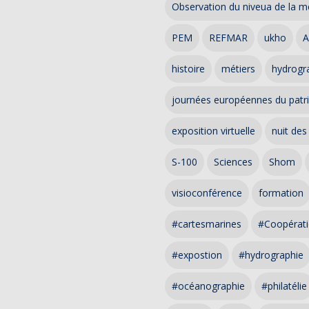
Observation du niveua de la m
PEM
REFMAR
ukho
A
histoire
métiers
hydrogra
journées européennes du patr
exposition virtuelle
nuit des
S-100
Sciences
Shom
visioconférence
formation
#cartesmarines
#Coopérati
#expostion
#hydrographie
#océanographie
#philatélie