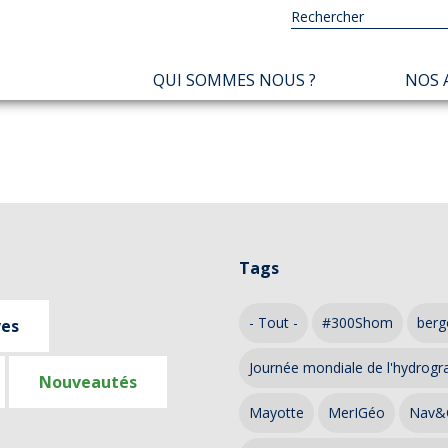
NAVIGATION
QUI SOMMES NOUS ?
NOS 
PRINCIPALE
Tags
- Tout -
#300Shom
berg
ves
Journée mondiale de l'hydrogr
Nouveautés
Mayotte
MerIGéo
Nav&