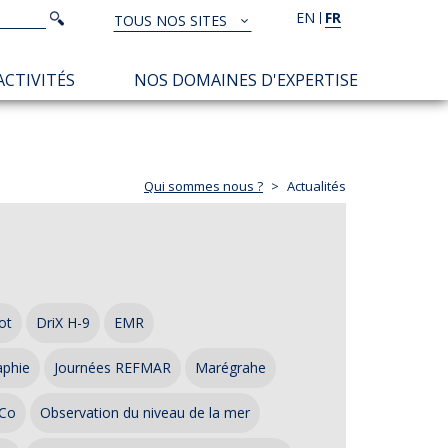
Rechercher
EN
FR
Rechercher
TOUS NOS SITES
TOUS
NOS
ACTIVITÉS
NOS DOMAINES D'EXPERTISE
SITES
Qui sommes nous ?
Actualités
ot
DriX H-9
EMR
aphie
Journées REFMAR
Marégrahe
Co
Observation du niveau de la mer