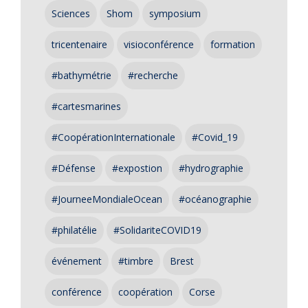
Sciences
Shom
symposium
tricentenaire
visioconférence
formation
#bathymétrie
#recherche
#cartesmarines
#CoopérationInternationale
#Covid_19
#Défense
#expostion
#hydrographie
#JourneeMondialeOcean
#océanographie
#philatélie
#SolidariteCOVID19
événement
#timbre
Brest
conférence
coopération
Corse