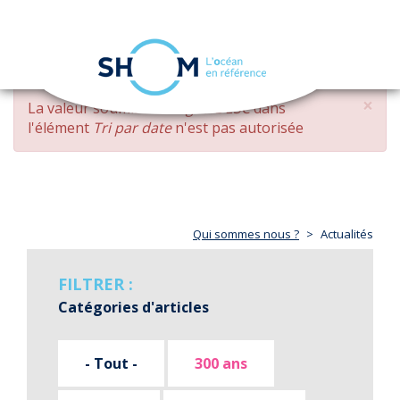
Panneau de gestion des cookies
Toggle
navigation
Aller
×
MESSAGE
La valeur soumise
changed DESC
dans
au
D'ERREUR
l'élément
Tri par date
n'est pas autorisée
contenu
principal
Qui sommes nous ?
Actualités
FILTRER :
Catégories d'articles
- Tout -
300 ans