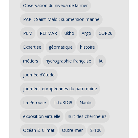
Observation du niveua de la mer
PAPI ; Saint-Malo ; submersion marine
PEM
REFMAR
ukho
Argo
COP26
Expertise
géomatique
histoire
métiers
hydrographie française
IA
journée d'étude
journées européennes du patrimoine
La Pérouse
Litto3D®
Nautic
exposition virtuelle
nuit des chercheurs
Océan & Climat
Outre-mer
S-100