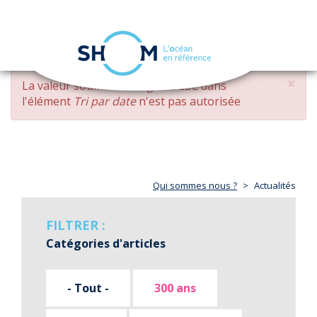
Panneau de gestion des cookies
Toggle
navigation
Aller
×
MESSAGE
La valeur soumise
changed DESC
dans
au
D'ERREUR
l'élément
Tri par date
n'est pas autorisée
contenu
principal
Qui sommes nous ?
Actualités
FILTRER :
Catégories d'articles
- Tout -
300 ans