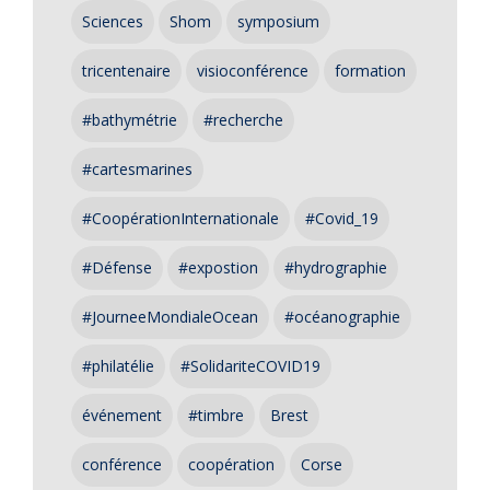
Sciences
Shom
symposium
tricentenaire
visioconférence
formation
#bathymétrie
#recherche
#cartesmarines
#CoopérationInternationale
#Covid_19
#Défense
#expostion
#hydrographie
#JourneeMondialeOcean
#océanographie
#philatélie
#SolidariteCOVID19
événement
#timbre
Brest
conférence
coopération
Corse