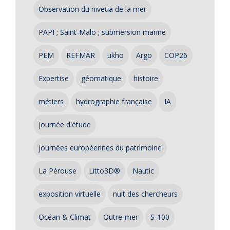
Observation du niveua de la mer
PAPI ; Saint-Malo ; submersion marine
PEM
REFMAR
ukho
Argo
COP26
Expertise
géomatique
histoire
métiers
hydrographie française
IA
journée d'étude
journées européennes du patrimoine
La Pérouse
Litto3D®
Nautic
exposition virtuelle
nuit des chercheurs
Océan & Climat
Outre-mer
S-100