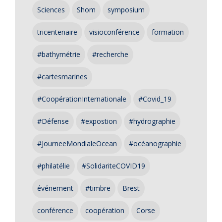
Sciences
Shom
symposium
tricentenaire
visioconférence
formation
#bathymétrie
#recherche
#cartesmarines
#CoopérationInternationale
#Covid_19
#Défense
#expostion
#hydrographie
#JourneeMondialeOcean
#océanographie
#philatélie
#SolidariteCOVID19
événement
#timbre
Brest
conférence
coopération
Corse