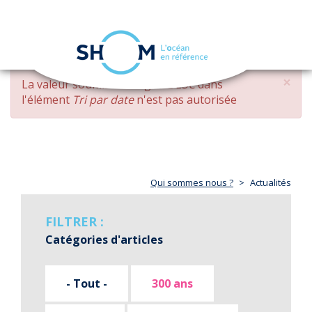
Panneau de gestion des cookies
Toggle
navigation
Aller
×
MESSAGE
La valeur soumise
changed DESC
dans
au
D'ERREUR
l'élément
Tri par date
n'est pas autorisée
contenu
principal
Qui sommes nous ?
Actualités
FILTRER :
Catégories d'articles
- Tout -
300 ans