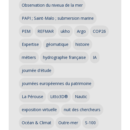
Observation du niveua de la mer
PAPI ; Saint-Malo ; submersion marine
PEM
REFMAR
ukho
Argo
COP26
Expertise
géomatique
histoire
métiers
hydrographie française
IA
journée d'étude
journées européennes du patrimoine
La Pérouse
Litto3D®
Nautic
exposition virtuelle
nuit des chercheurs
Océan & Climat
Outre-mer
S-100