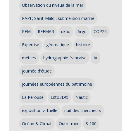
Observation du niveua de la mer
PAPI ; Saint-Malo ; submersion marine
PEM
REFMAR
ukho
Argo
COP26
Expertise
géomatique
histoire
métiers
hydrographie française
IA
journée d'étude
journées européennes du patrimoine
La Pérouse
Litto3D®
Nautic
exposition virtuelle
nuit des chercheurs
Océan & Climat
Outre-mer
S-100