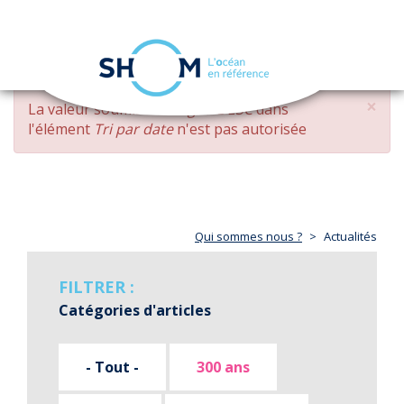
Panneau de gestion des cookies
Toggle
navigation
Aller
×
MESSAGE
La valeur soumise
changed DESC
dans
au
D'ERREUR
l'élément
Tri par date
n'est pas autorisée
contenu
principal
Qui sommes nous ?
Actualités
FILTRER :
Catégories d'articles
- Tout -
300 ans