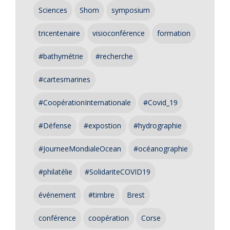
Sciences
Shom
symposium
tricentenaire
visioconférence
formation
#bathymétrie
#recherche
#cartesmarines
#CoopérationInternationale
#Covid_19
#Défense
#expostion
#hydrographie
#JourneeMondialeOcean
#océanographie
#philatélie
#SolidariteCOVID19
événement
#timbre
Brest
conférence
coopération
Corse