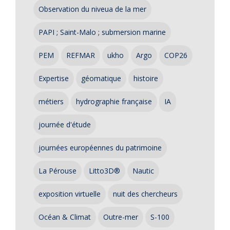
Observation du niveua de la mer
PAPI ; Saint-Malo ; submersion marine
PEM
REFMAR
ukho
Argo
COP26
Expertise
géomatique
histoire
métiers
hydrographie française
IA
journée d'étude
journées européennes du patrimoine
La Pérouse
Litto3D®
Nautic
exposition virtuelle
nuit des chercheurs
Océan & Climat
Outre-mer
S-100