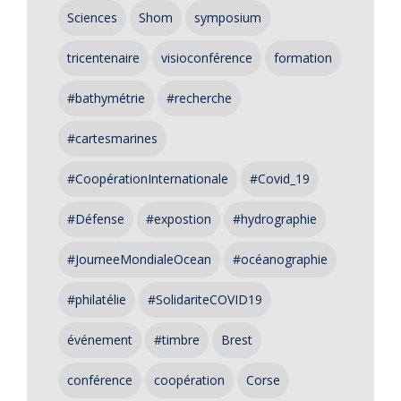
Sciences
Shom
symposium
tricentenaire
visioconférence
formation
#bathymétrie
#recherche
#cartesmarines
#CoopérationInternationale
#Covid_19
#Défense
#expostion
#hydrographie
#JourneeMondialeOcean
#océanographie
#philatélie
#SolidariteCOVID19
événement
#timbre
Brest
conférence
coopération
Corse