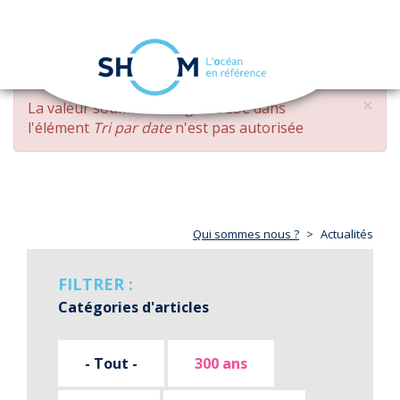
Panneau de gestion des cookies
Toggle
navigation
Aller
×
MESSAGE
La valeur soumise
changed DESC
dans
au
D'ERREUR
l'élément
Tri par date
n'est pas autorisée
contenu
principal
Qui sommes nous ?
Actualités
FILTRER :
Catégories d'articles
- Tout -
300 ans