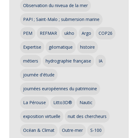
Observation du niveua de la mer
PAPI ; Saint-Malo ; submersion marine
PEM
REFMAR
ukho
Argo
COP26
Expertise
géomatique
histoire
métiers
hydrographie française
IA
journée d'étude
journées européennes du patrimoine
La Pérouse
Litto3D®
Nautic
exposition virtuelle
nuit des chercheurs
Océan & Climat
Outre-mer
S-100