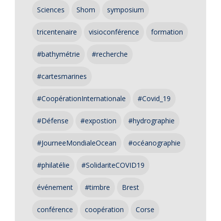
Sciences
Shom
symposium
tricentenaire
visioconférence
formation
#bathymétrie
#recherche
#cartesmarines
#CoopérationInternationale
#Covid_19
#Défense
#expostion
#hydrographie
#JourneeMondialeOcean
#océanographie
#philatélie
#SolidariteCOVID19
événement
#timbre
Brest
conférence
coopération
Corse