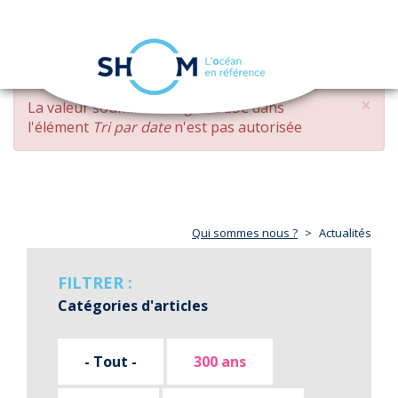
Panneau de gestion des cookies
Toggle
navigation
Aller
×
MESSAGE
La valeur soumise
changed DESC
dans
au
D'ERREUR
l'élément
Tri par date
n'est pas autorisée
contenu
principal
Qui sommes nous ?
Actualités
FILTRER :
Catégories d'articles
- Tout -
300 ans