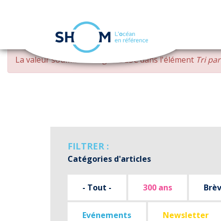
Panneau de gestion des cookies
Aller
MESSAGE
La valeur soumise
changed DESC
dans l'élément
Tri pa
au
D'ERREUR
contenu
principal
FILTRER :
Catégories d'articles
- Tout -
300 ans
Brè
Evénements
Newsletter