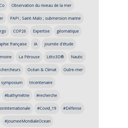
Co
Observation du niveau de la mer
er
PAPI ; Saint-Malo ; submersion marine
rgo
COP26
Expertise
géomatique
phie française
IA
journée d'étude
imoine
La Pérouse
Litto3D®
Nautic
 chercheurs
Océan & Climat
Outre-mer
symposium
tricentenaire
#bathymétrie
#recherche
onInternationale
#Covid_19
#Défense
#JourneeMondialeOcean