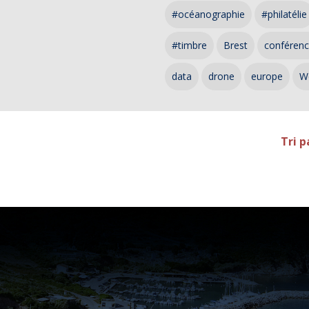
#océanographie
#philatélie
#timbre
Brest
conféren
data
drone
europe
W
Tri p