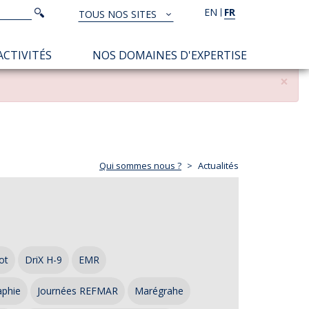
Rechercher
EN
FR
Rechercher
TOUS NOS SITES
TOUS
NOS
ACTIVITÉS
NOS DOMAINES D'EXPERTISE
SITES
×
Qui sommes nous ?
Actualités
ot
DriX H-9
EMR
aphie
Journées REFMAR
Marégrahe