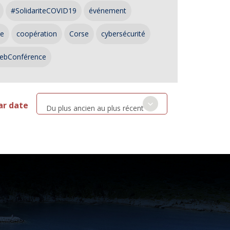
#SolidariteCOVID19
événement
ce
coopération
Corse
cybersécurité
ebConférence
ar date
Du plus ancien au plus récent