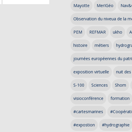
Mayotte
MerIGéo
Nav&
Observation du niveua de la m
PEM
REFMAR
ukho
A
histoire
métiers
hydrogra
journées européennes du patr
exposition virtuelle
nuit des
S-100
Sciences
Shom
visioconférence
formation
#cartesmarines
#Coopérati
#expostion
#hydrographie