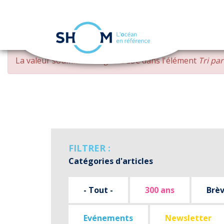
Panneau de gestion des cookies
Aller
MESSAGE
La valeur soumise
changed DESC
dans l'élément
Tri pa
au
D'ERREUR
contenu
principal
FILTRER :
Catégories d'articles
- Tout -
300 ans
Brè
Evénements
Newsletter