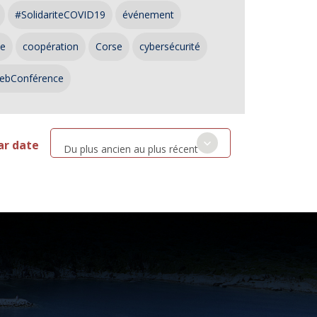
#SolidariteCOVID19
événement
ce
coopération
Corse
cybersécurité
ebConférence
ar date
Du plus ancien au plus récent