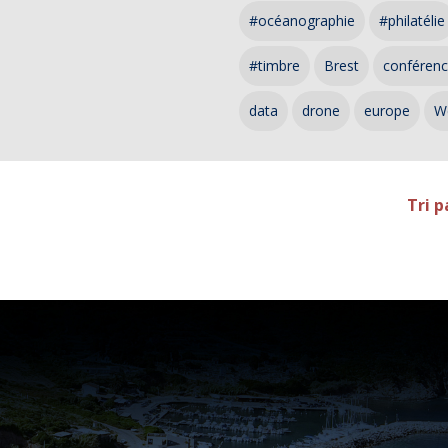
#océanographie
#philatélie
#timbre
Brest
conféren
data
drone
europe
W
Tri p