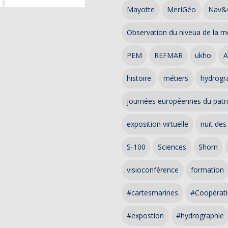
Mayotte
MerIGéo
Nav&
Observation du niveua de la m
PEM
REFMAR
ukho
A
histoire
métiers
hydrogra
journées européennes du patr
exposition virtuelle
nuit des
S-100
Sciences
Shom
visioconférence
formation
#cartesmarines
#Coopérati
#expostion
#hydrographie