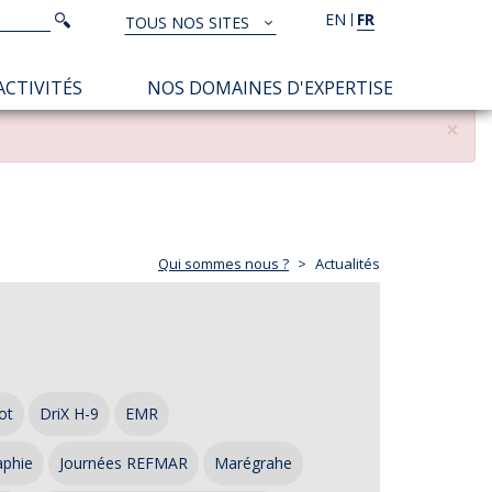
Rechercher
EN
FR
Rechercher
TOUS NOS SITES
TOUS
NOS
ACTIVITÉS
NOS DOMAINES D'EXPERTISE
SITES
×
Qui sommes nous ?
Actualités
ot
DriX H-9
EMR
aphie
Journées REFMAR
Marégrahe