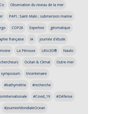
Co
Observation du niveau de la mer
er
PAPI ; Saint-Malo ; submersion marine
rgo
COP26
Expertise
géomatique
phie française
IA
journée d'étude
imoine
La Pérouse
Litto3D®
Nautic
 chercheurs
Océan & Climat
Outre-mer
symposium
tricentenaire
#bathymétrie
#recherche
onInternationale
#Covid_19
#Défense
#JourneeMondialeOcean