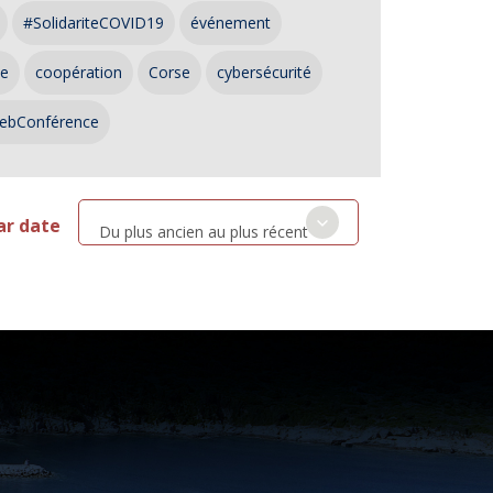
#SolidariteCOVID19
événement
ce
coopération
Corse
cybersécurité
ebConférence
ar date
Du plus ancien au plus récent