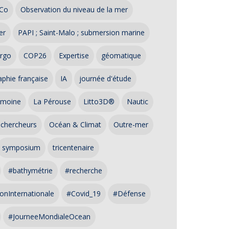
Co
Observation du niveau de la mer
er
PAPI ; Saint-Malo ; submersion marine
rgo
COP26
Expertise
géomatique
phie française
IA
journée d'étude
imoine
La Pérouse
Litto3D®
Nautic
 chercheurs
Océan & Climat
Outre-mer
symposium
tricentenaire
#bathymétrie
#recherche
onInternationale
#Covid_19
#Défense
#JourneeMondialeOcean