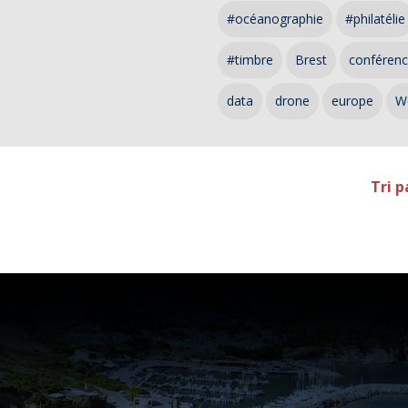
#océanographie
#philatélie
#timbre
Brest
conféren
data
drone
europe
W
Tri p