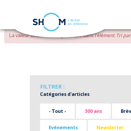
Panneau de gestion des cookies
Aller
MESSAGE
La valeur soumise
changed DESC
dans l'élément
Tri pa
au
D'ERREUR
contenu
principal
FILTRER :
Catégories d'articles
- Tout -
300 ans
Brè
Evénements
Newsletter