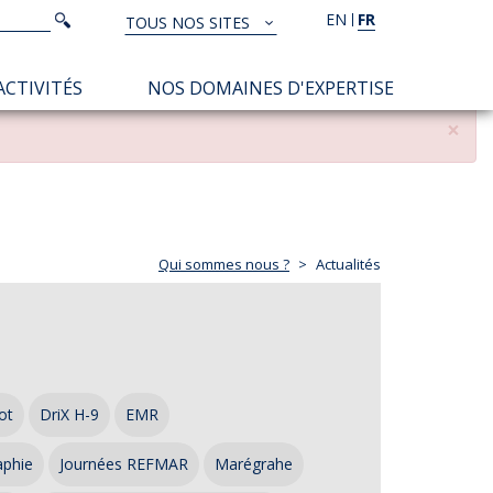
Rechercher
EN
FR
Rechercher
TOUS NOS SITES
TOUS
NOS
ACTIVITÉS
NOS DOMAINES D'EXPERTISE
SITES
×
Qui sommes nous ?
Actualités
ot
DriX H-9
EMR
aphie
Journées REFMAR
Marégrahe