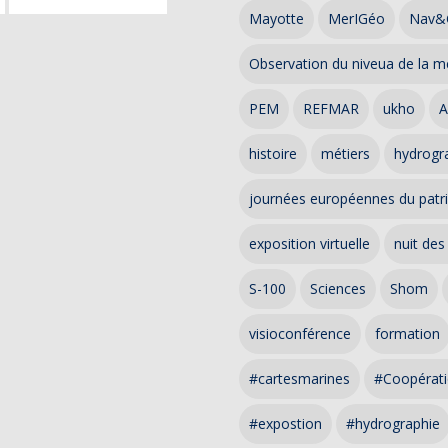
Mayotte
MerIGéo
Nav&
Observation du niveua de la m
PEM
REFMAR
ukho
A
histoire
métiers
hydrogra
journées européennes du patr
exposition virtuelle
nuit des
S-100
Sciences
Shom
visioconférence
formation
#cartesmarines
#Coopérati
#expostion
#hydrographie