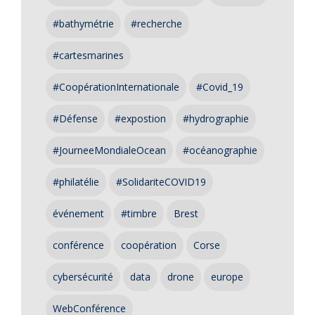
#bathymétrie
#recherche
#cartesmarines
#CoopérationInternationale
#Covid_19
#Défense
#expostion
#hydrographie
#JourneeMondialeOcean
#océanographie
#philatélie
#SolidariteCOVID19
événement
#timbre
Brest
conférence
coopération
Corse
cybersécurité
data
drone
europe
WebConférence