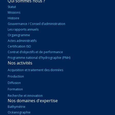
NAVIGATION
Qui sommes nous ?
PRINCIPALE
Statut
Missions
Histoire
Gouvernance / Conseil d’administration
Les rapports annuels
Organigramme
Actes administratifs
Certification ISO
Contrat d’objectifs et de performance
Programme national d'hydrographie (PNH)
Nos activités
Acquisition et traitement des données
Production
Diffusion
Formation
Recherche et innovation
Nos domaines d'expertise
Bathymétrie
Océanographie