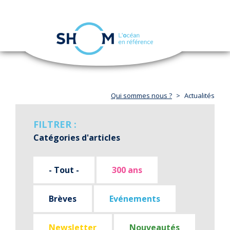
Panneau de gestion des cookies
Toggle
navigation
Aller
au
contenu
principal
Qui sommes nous ?
Actualités
FILTRER :
Catégories d'articles
- Tout -
300 ans
Brèves
Evénements
Newsletter
Nouveautés